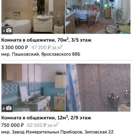
4
Комната в общежитии, 70м², 3/5 этаж
₽
₽
3 300 000
47 200
за м²
мкр. Пашковский, Ярославского 88Б
6
Комната в общежитии, 12м², 2/9 этаж
₽
₽
750 000
62 500
за м²
мкр. Завод Измерительных Приборов, Зиповская 22