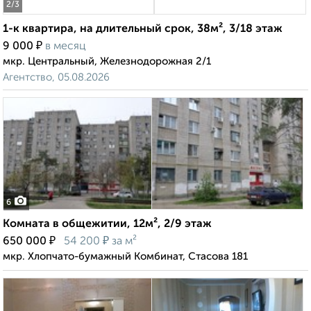
2
/3
1-к квартира, на длительный срок, 38м², 3/18 этаж
₽
9 000
в месяц
мкр. Центральный, Железнодорожная 2/1
Агентство, 05.08.2026
6
Комната в общежитии, 12м², 2/9 этаж
₽
₽
650 000
54 200
за м²
мкр. Хлопчато-бумажный Комбинат, Стасова 181