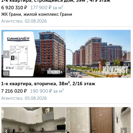
1-к квартира, строящийся дом, 39м², 4/9 этаж
₽
₽
6 920 310
177 900
за м²
ЖК Грани, жилой комплекс Грани
Агентство, 02.08.2026
‹
›
2
/2
1-к квартира, вторичка, 38м², 2/16 этаж
₽
₽
7 216 020
190 900
за м²
Агентство, 05.08.2026
‹
›