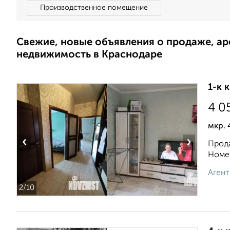
Производственное помещение
Свежие, новые объявления о продаже, а
недвижимость в Краснодаре
1-к 
4 0
мкр. 
‹
›
Прода
Номер
Агент
2
/10