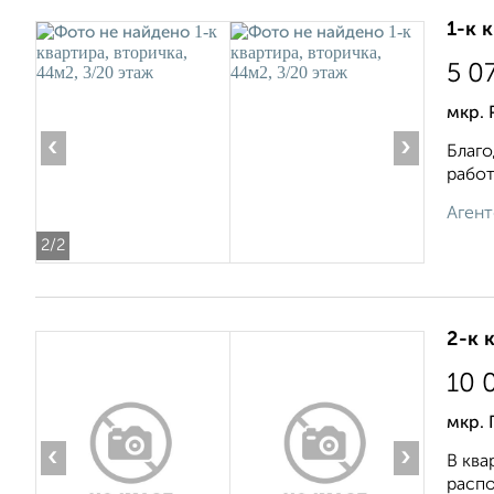
1-к 
5 0
мкр. 
‹
›
Благо
работ
Агент
2
/2
2-к 
10 
мкр. 
‹
›
В ква
распо