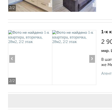
2
/2
1-к 
2 9
мкр. 
‹
›
В шаг
же Ме
Агент
2
/2