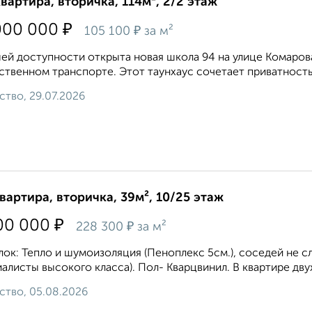
квартира, вторичка, 114м², 2/2 этаж
₽
000 000
₽
105 100
за м²
ей доступности открыта новая школа 94 на улице Комарова
твенном транспорте. Этот таунхаус сочетает приватность 
ство, 29.07.2026
квартира, вторичка, 39м², 10/25 этаж
₽
00 000
₽
228 300
за м²
ок: Тепло и шумоизоляция (Пеноплекс 5см.), соседей не с
алисты высокого класса). Пол- Кварцвинил. В квартире двух
ство, 05.08.2026