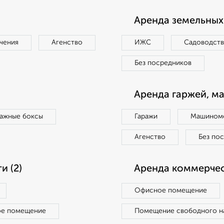
Аренда земельных 
чения
Агенство
ИЖС
Садоводст
Без посредников
Аренда гаржей, м
ражные боксы
Гаражи
Машиноме
Агенство
Без по
 (2)
Аренда коммерчес
Офисное помещение
ое помещение
Помещение свободного н