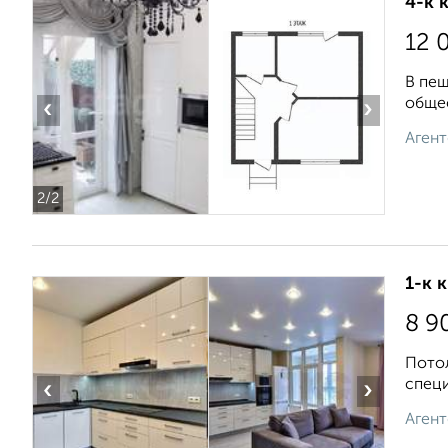
4-к 
12 
В пеш
общес
‹
›
Агент
2
/2
1-к 
8 9
Потол
специ
‹
›
Агент