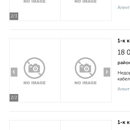
Агент
2
/3
1-к 
18 
район
‹
›
Недор
кабел
Агент
2
/2
1-к 