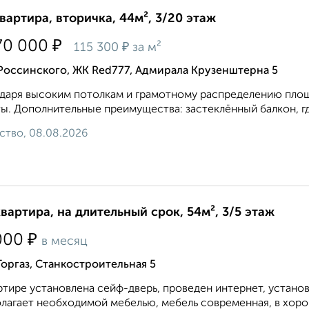
квартира, вторичка, 44м², 3/20 этаж
₽
70 000
₽
115 300
за м²
Россинского, ЖК Red777, Адмирала Крузенштерна 5
даря высоким потолкам и грамотному распределению площа
ы. Дополнительные преимущества: застеклённый балкон, гд
ство, 08.08.2026
квартира, на длительный срок, 54м², 3/5 этаж
₽
000
в месяц
Горгаз, Станкостроительная 5
ртире установлена сейф-дверь, проведен интернет, устано
лагает необходимой мебелью, мебель современная, в хоро