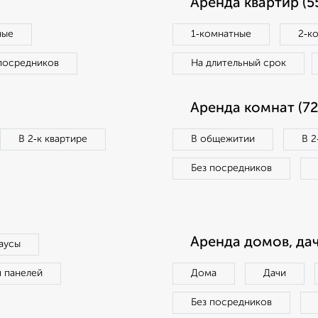
Аренда квартир (5
ные
1‑комнатные
2‑к
посредников
На длительный срок
Аренда комнат (72
В 2‑к квартире
В общежитии
В 2
Без посредников
Аренда домов, дач
аусы
п панелей
Дома
Дачи
Без посредников