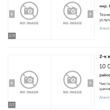
мкр.
‹
›
Техни
услуг
Агент
2
/4
2-к 
10 
район
‹
›
Чисты
шагов
Агент
2
/2