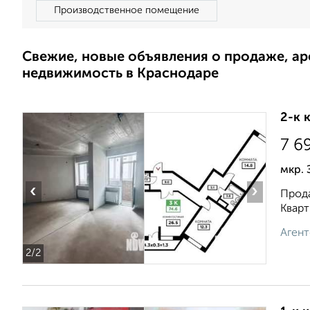
Производственное помещение
Свежие, новые объявления о продаже, а
недвижимость в Краснодаре
2-к 
7 6
мкр.
‹
›
Прода
Кварт
Агент
2
/2