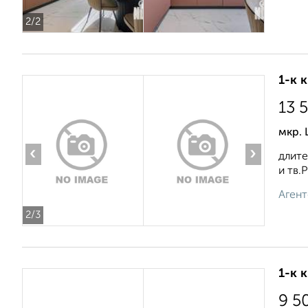
2
/2
1-к 
13 
мкр.
‹
›
длите
и тв.
Агент
2
/3
1-к 
9 5