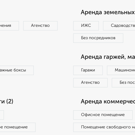
Аренда земельных 
чения
Агенство
ИЖС
Садоводст
Без посредников
Аренда гаржей, м
ражные боксы
Гаражи
Машиноме
Агенство
Без по
 (2)
Аренда коммерчес
Офисное помещение
ое помещение
Помещение свободного н