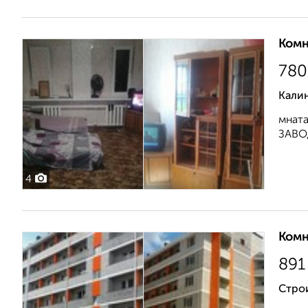
Комн
780
Кали
мнат
ЗАВОД
4
Комн
891
Стро