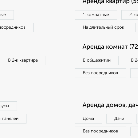
Аренда квартир (5
ные
1‑комнатные
2‑к
посредников
На длительный срок
Аренда комнат (72
В 2‑к квартире
В общежитии
В 2
Без посредников
Аренда домов, дач
аусы
п панелей
Дома
Дачи
Без посредников