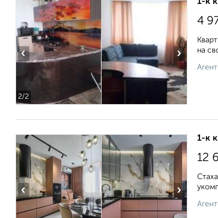
1-к 
4 9
Кварт
на св
‹
›
Агент
2
/2
1-к 
12 
Стах
укомп
‹
›
Агент