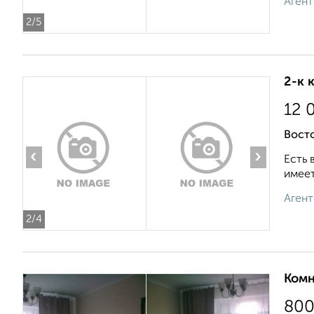
Агент
2
/5
2-к 
12 
Вост
‹
›
Есть 
имеет
Агент
2
/4
Комн
80