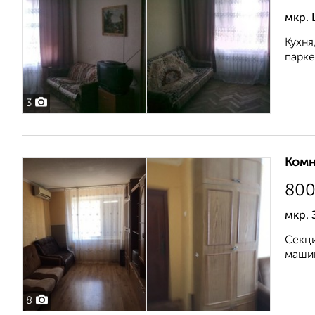
мкр. 
Кухня
парке
3
Комн
80
мкр.
Секци
маши
8