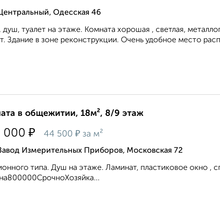
Центральный, Одесская 46
, душ, туалет на этаже. Комната хорошая , светлая, металл
т. Здание в зоне реконструкции. Очень удобное место распо
ата в общежитии, 18м², 8/9 этаж
₽
0 000
₽
44 500
за м²
 Завод Измерительных Приборов, Московская 72
онного типа. Душ на этаже. Ламинат, пластиковое окно , сп
на800000СрочноХозяйка...