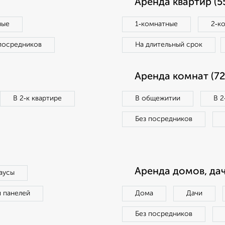
Аренда квартир (5
ные
1‑комнатные
2‑к
посредников
На длительный срок
Аренда комнат (72
В 2‑к квартире
В общежитии
В 2
Без посредников
Аренда домов, дач
аусы
п панелей
Дома
Дачи
Без посредников