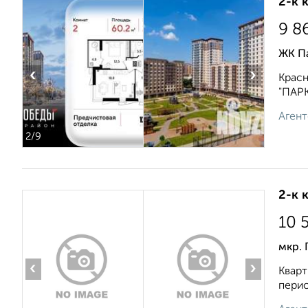
2-к 
9 8
ЖК П
‹
›
Красн
"ПАРК
Агент
2
/9
2-к 
10 
мкр. 
‹
›
Кварт
перио