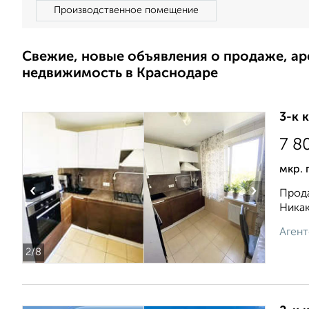
Производственное помещение
Свежие, новые объявления о продаже, а
недвижимость в Краснодаре
3-к 
7 8
мкр. 
‹
›
Прода
Никак
Агент
2
/8