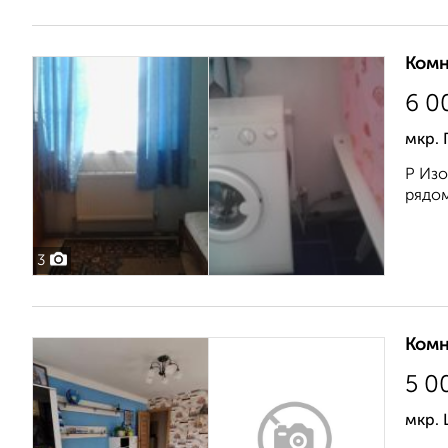
Комн
6 0
мкр. 
Р Изо
рядом.
3
Комн
5 0
мкр.