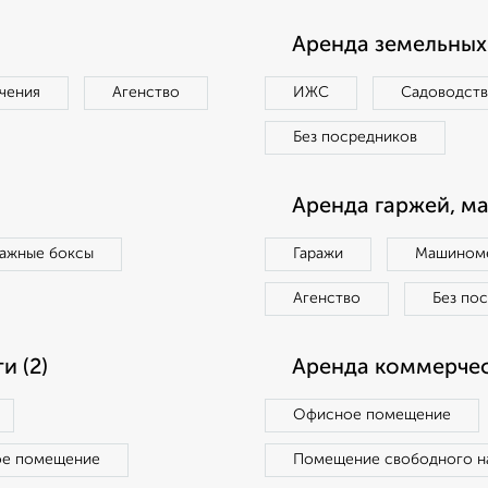
Аренда земельных 
чения
Агенство
ИЖС
Садоводст
Без посредников
Аренда гаржей, м
ражные боксы
Гаражи
Машиноме
Агенство
Без по
 (2)
Аренда коммерчес
Офисное помещение
ое помещение
Помещение свободного н