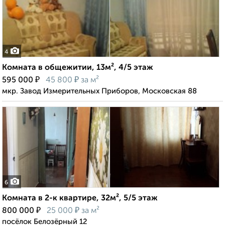
4
Комната в общежитии, 13м², 4/5 этаж
₽
₽
595 000
45 800
за м²
мкр. Завод Измерительных Приборов, Московская 88
6
Комната в 2-к квартире, 32м², 5/5 этаж
₽
₽
800 000
25 000
за м²
посёлок Белозёрный 12