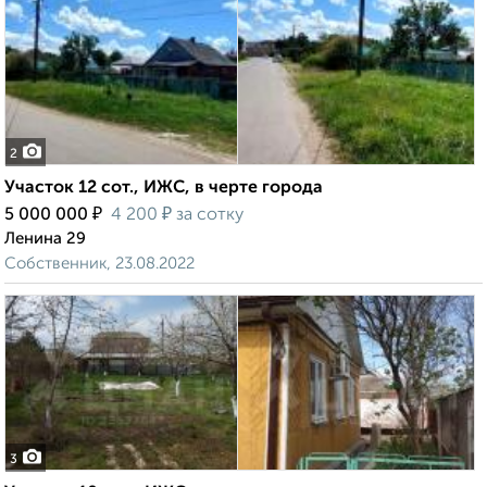
2
Участок 12 сот., ИЖС, в черте города
₽
₽
5 000 000
4 200
за сотку
Ленина 29
Собственник, 23.08.2022
3