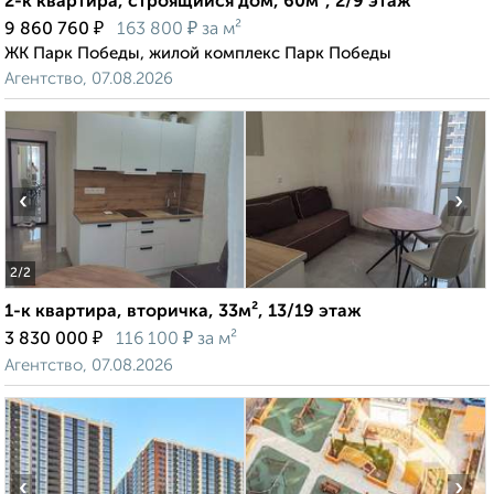
2-к квартира, строящийся дом, 60м², 2/9 этаж
₽
₽
9 860 760
163 800
за м²
ЖК Парк Победы, жилой комплекс Парк Победы
Агентство, 07.08.2026
‹
›
2
/2
1-к квартира, вторичка, 33м², 13/19 этаж
₽
₽
3 830 000
116 100
за м²
Агентство, 07.08.2026
‹
›