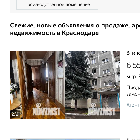
Производственное помещение
Свежие, новые объявления о продаже, а
недвижимость в Краснодаре
3-к 
6 5
мкр.
‹
›
Прода
замен
Агент
2
/2