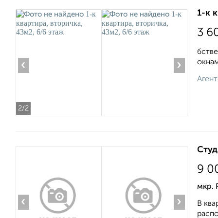
1-к 
3 6
бстве
окнам
‹
›
Агент
2
/2
Студ
9 0
мкр. 
‹
›
В ква
распо