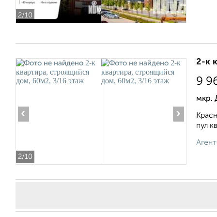
2
/10
2-к 
9 9
мкр.
‹
›
Красн
пул к
Агент
2
/10