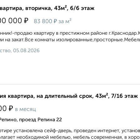
квартира, вторичка, 43м², 6/6 этаж
₽
00 000
₽
83 800
за м²
нник!-продаю квартиру в престижном районе г.Краснодар.Кв
и на закат.Все комнаты изолированные,просторные.Мебель 
ство, 05.08.2026
ия квартира, на длительный срок, 43м², 7/16 этаж
₽
00
в месяц
Репино, проезд Репина 22
ртире установлена сейф-дверь, проведен интернет, устано
лагает необходимой мебелью, мебель современная, в хорош