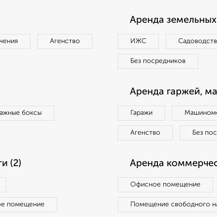
Аренда земельных 
чения
Агенство
ИЖС
Садоводст
Без посредников
Аренда гаржей, м
ражные боксы
Гаражи
Машиноме
Агенство
Без по
 (2)
Аренда коммерчес
Офисное помещение
ое помещение
Помещение свободного н