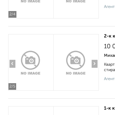
Агент
2
/4
2-к 
10 
Миха
‹
›
Кварт
стира
Агент
2
/5
1-к 