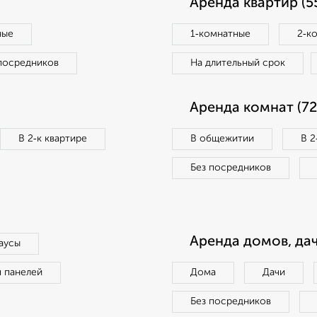
Аренда квартир (5
ные
1‑комнатные
2‑к
посредников
На длительный срок
Аренда комнат (72
В 2‑к квартире
В общежитии
В 2
Без посредников
Аренда домов, дач
аусы
п панелей
Дома
Дачи
Без посредников