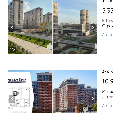
1-к 
5 3
В 15 
Строи
‹
›
Агент
2
/2
3-к 
10 
Микро
детск
‹
›
Агент