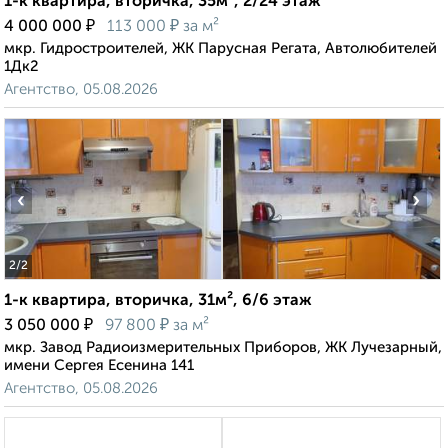
1-к квартира, вторичка, 35м², 2/24 этаж
₽
₽
4 000 000
113 000
за м²
мкр. Гидростроителей, ЖК Парусная Регата, Автолюбителей
1Дк2
Агентство, 05.08.2026
‹
›
2
/2
1-к квартира, вторичка, 31м², 6/6 этаж
₽
₽
3 050 000
97 800
за м²
мкр. Завод Радиоизмерительных Приборов, ЖК Лучезарный,
имени Сергея Есенина 141
Агентство, 05.08.2026