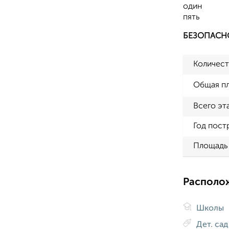
один
пять
БЕЗОПАСН
Количест
Общая п
Всего эт
Год пост
Площадь 
Располо
Школы
Дет. са