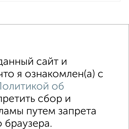
данный сайт и
ая
не первый этаж
то я ознакомлен(а) с
с центральным отоплением
Политикой об
претить сбор и
↑ НАВЕРХ К МЕНЮ
ламы путем запрета
 браузера.
ельный срок
На сутки
Без мебели