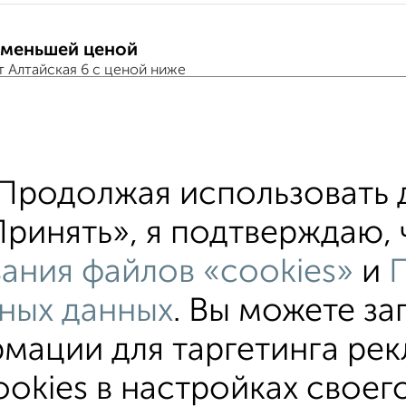
 меньшей ценой
т Алтайская 6 с ценой ниже
тиры
хожим параметрам:
Продолжая использовать 
йон Хлопчато-бумажный Комбинат
на улице Алтайск
ринять», я подтверждаю, ч
едний этаж
в малоэтажном доме
с балконом
ания файлов «cookies»
и
8 000 в мес.
площадью до 40 м²
Хрущевка
ных данных
. Вы можете за
мации для таргетинга рек
okies в настройках своего
атные
Квартиры студии
Без посредников
На длит