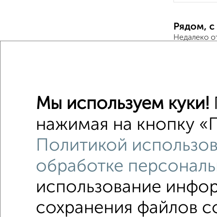
Рядом, с
Недалеко о
1-к квар
Поиск по с
Мы используем куки!
микрора
нажимая на кнопку «П
не посл
Политикой использов
Цена до 
обработке персональ
использование инфор
сохранения файлов co
Однокомнатные
Двухкомнатные
3‑комн