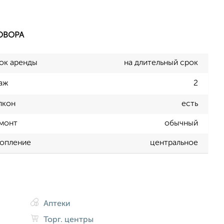
ОВОРА
ок аренды
на длительный срок
аж
2
лкон
есть
монт
обычный
опление
центральное
Аптеки
Торг. центры