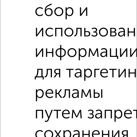
сбор и
‹
›
использова
2
/4
1-к квартира, на длительный срок, 36м², 4/9 этаж
информаци
₽
8 000
в месяц
мкр. Центральный, Промышленная 25/4
Агентство, 05.08.2026
для таргетин
1-к квартиры
рекламы
Поиск по схожим параметрам:
на улице Рашпилевская
С холодильником
путем запре
С мебелью
Со стиральной машиной
С бытовой техникой
С телевизором
сохранения