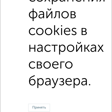
С интернетом
Можно с ребенком
файлов
Можно с животными
с хорошим ремонтом
не первый этаж
не последний этаж
cookies в
в малоэтажном доме
с балконом
с центральным отоплением
Цена до 10 000 в мес.
настройках
площадью до 40 м²
своего
↑ НАВЕРХ К МЕНЮ
Однокомнатные
Двухкомнатные
3‑комнатные
Квартиры студии
браузера.
Без посредников
На длительный срок
На сутки
Без мебели
Контакты
Политика конфиденциальности
Пользовательское соглашение
Краснодар, улица 40 лет Победы 403
© 2015–2026
Сайт-доска объявлений недвижимости
О проекте
Принять
Реклама на портале
Новости
Статьи
Блог
Риэлторы
Агентства