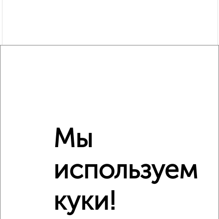
Рядом, с меньшей ценой
Мы
Недалеко от Октябрьская 181/2к3 с ценой ниже
используем
‹
›
куки!