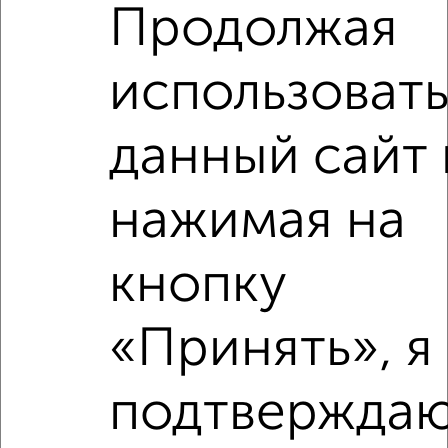
Продолжая
2
/2
1-к квартира, на длительный срок, 30м², 2/3 этаж
₽
9 000
в месяц
использоват
мкр. Центральный, Митрофана Седина 177
Агентство, 07.08.2026
данный сайт 
нажимая на
‹
›
кнопку
2
/3
1-к квартира, на длительный срок, 36м², 4/5 этаж
«Принять», я
₽
9 000
в месяц
мкр. Центральный, Красноармейская 75
подтверждаю
Агентство, 07.08.2026