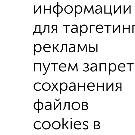
Агентство, 07.08.2026
информации
1-к квартиры
для таргетин
Поиск по схожим параметрам:
жилой комплекс Октябрьский
на улице Октябрьская
рекламы
без посредников
С холодильником
С мебелью
путем запрет
Со стиральной машиной
С посудомоечной машиной
С бытовой техникой
С телевизором
сохранения
С интернетом
С кондиционером
Можно с ребенком
Можно с животными
файлов
с хорошим ремонтом
не первый этаж
не последний этаж
с балконом
c большой кухней
cookies в
с центральным отоплением
Цена до 12 000 в мес.