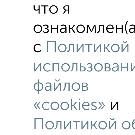
что я
‹
›
ознакомлен(а
2
/3
с
Политикой
1-к квартира, на длительный срок, 36м², 4/9 этаж
₽
9 000
в месяц
использован
мкр. Центральный, Красная 156
Агентство, 07.08.2026
файлов
«cookies»
и
‹
›
Политикой о
2
/5