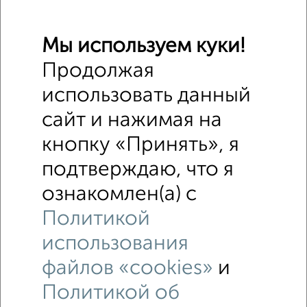
Мы используем куки!
Продолжая
использовать данный
2
сайт и нажимая на
Участок 12 сот., ИЖС, в черте города
₽
₽
кнопку «Принять», я
5 000 000
4 200
за сотку
Ленина 29
подтверждаю, что я
Собственник, 23.08.2022
ознакомлен(а) с
Политикой
использования
файлов «cookies»
и
Политикой об
1