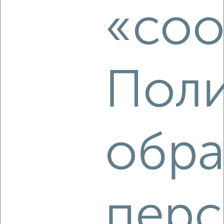
мкр. Юбилейный, проспект Чекистов 6
«coo
Агентство, 07.08.2026
Поли
‹
›
2
/4
2-к квартира, на длительный срок, 55м², 5/9 этаж
обра
₽
9 000
в месяц
мкр. Завод Измерительных Приборов, Московская 84
Агентство, 07.08.2026
перс
‹
›