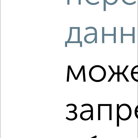
2
/7
данн
2-к квартира, на длительный срок, 52м², 3/10 этаж
₽
13 000
в месяц
мкр. Юбилейный, Думенко 8
Агентство, 07.08.2026
мож
‹
›
запр
2
/15
2-к квартира, на длительный срок, 67м², 1/12 этаж
₽
15 000
в месяц
мкр. Восточно-Кругликовский, Черкасская 63
Собственник, 07.08.2026