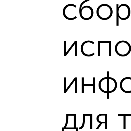
сбор
‹
›
испо
2
/7
2-к квартира, на длительный срок, 52м², 3/5 этаж
₽
13 000
в месяц
район Горгаз район, Песчаная 11
инф
Агентство, 07.08.2026
‹
›
для 
2
/9