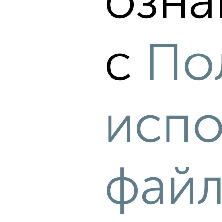
озна
‹
›
с
По
2
/2
2-к квартира, на длительный срок, 52м², 2/5 этаж
₽
10 000
в месяц
район Горгаз район, Станкостроительная 22
Агентство, 07.08.2026
испо
‹
›
фай
2
/2
2-к квартира, на длительный срок, 52м², 2/5 этаж
₽
10 000
в месяц