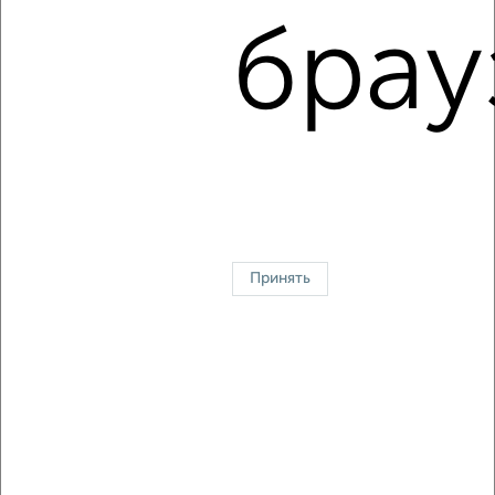
мкр. Фестивальный микрорайон, Яна Полуяна 12
брау
Агентство, 07.08.2026
1 / 6
2
↑ НАВЕРХ К МЕНЮ
Однокомнатные
Двухкомнатные
3‑комнатные
Квартиры студии
Без посредников
На длительный срок
На сутки
Без мебели
Принять
Контакты
Политика конфиденциальности
Пользовательское соглашение
Краснодар, улица 40 лет Победы 403
© 2015–2026
Сайт-доска объявлений недвижимости
О проекте
Реклама на портале
Новости
Статьи
Блог
Риэлторы
Агентства
Застройщики
Ипотечный калькулятор
Консультации по недвижимости
Разместить объявление
Скачать приложение
Соцсети (vk.com | t.me | dzen.ru)