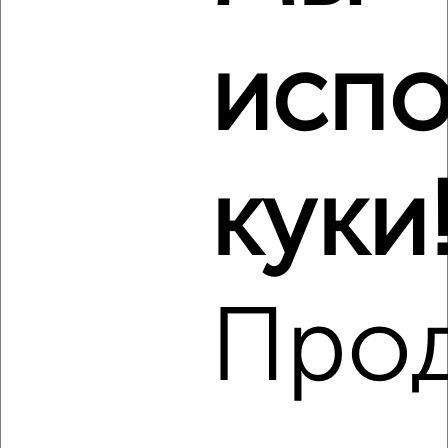
₽
10 000
в месяц
мкр. Центральный, Ленина 50
Агентство, 07.08.2026
испо
Виртуальные 3D-туры по музеям и объектам
культуры
куки
‹
›
Про
2
/2
2-к квартира, на длительный срок, 65м², 4/20 этаж
₽
10 000
в месяц
мкр. 40 лет Победы, 1 Мая 91А
Агентство, 07.08.2026