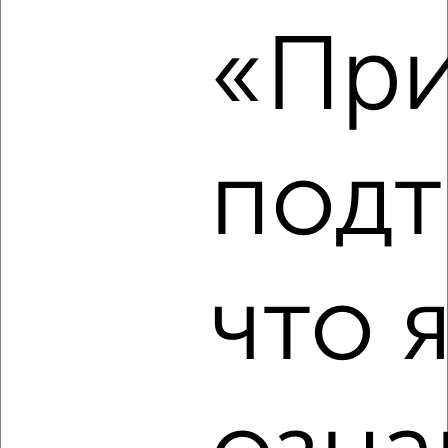
2-к квартира, на длительный срок, 52м², 3/5 этаж
«При
₽
10 000
в месяц
Одесская 21
Агентство, 07.08.2026
подт
‹
›
2
/3
что 
2-к квартира, на длительный срок, 65м², 2/24 этаж
₽
10 000
в месяц
мкр. Губернский, Домбайская 57
Агентство, 07.08.2026