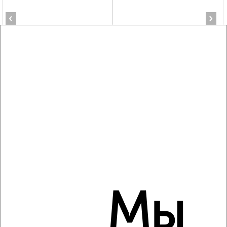
‹
›
2
/3
2-к квартира, на длительный срок, 50м², 3/10 этаж
₽
10 000
в месяц
мкр. 40 лет Победы, Красных Зорь 23
Агентство, 07.08.2026
‹
›
Мы
2
/3
2-к квартира, на длительный срок, 52м², 2/5 этаж