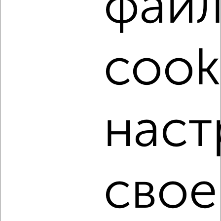
фай
‹
›
cook
2
/5
2-к квартира, на длительный срок, 58м², 2/24 этаж
₽
11 000
в месяц
мкр. 40 лет Победы, ЖК Достоевский, Достоевского 84
Агентство, 07.08.2026
наст
‹
›
свое
2
/5
2-к квартира, на длительный срок, 52м², 4/5 этаж
₽
13 500
в месяц