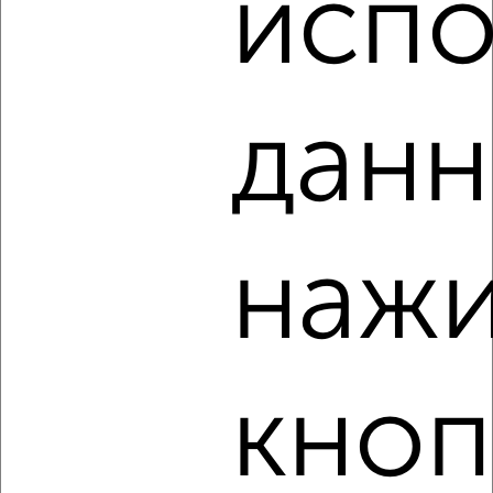
испо
‹
›
данн
2
/2
2-к квартира, на длительный срок, 65м², 4/16 этаж
₽
10 000
в месяц
мкр. Московский, Карякина 25
нажи
Агентство, 07.08.2026
кноп
‹
›
2
/3