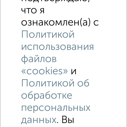
что я
ознакомлен(а) с
Политикой
использования
файлов
Рядом, с меньшей ценой
«cookies»
и
Недалеко от Филатова 17Б с ценой ниже
Политикой об
обработке
2‑комнатные квартиры
Поиск по схожим параметрам:
персональных
микрорайон Школьный микрорайон
данных
. Вы
на улице Филатова
С холодильником
С мебелью