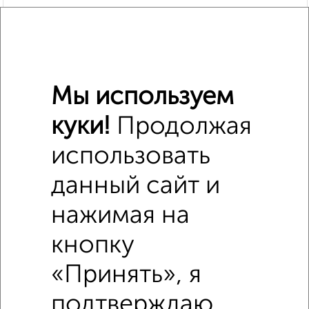
Мы используем
куки!
Продолжая
использовать
Похожие предложения рядом
2‑комнатные квартиры недалеко от Филатова 17Б
данный сайт и
нажимая на
кнопку
«Принять», я
подтверждаю,