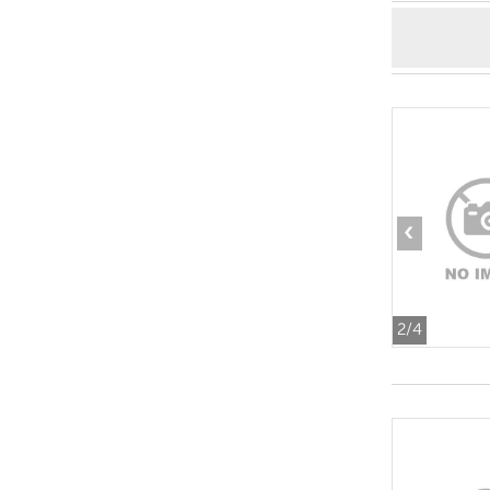
‹
2
/4