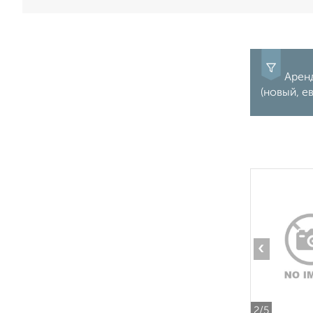
Аренд
(новый, е
‹
2
/5