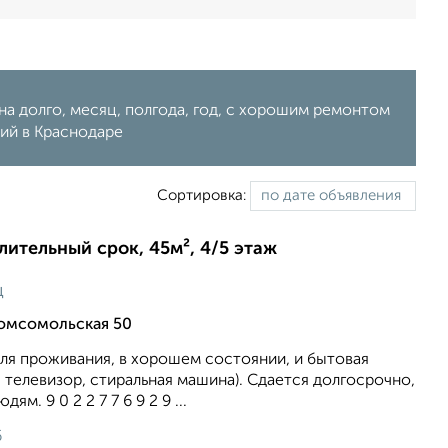
на долго, месяц, полгода, год, с хорошим ремонтом
ний в Краснодаре
Сортировка:
длительный срок, 45м², 4/5 этаж
ц
Комсомольская 50
ля проживания, в хорошем состоянии, и бытовая
, телевизор, стиральная машина). Сдается долгосрочно,
. 9 0 2 2 7 7 6 9 2 9 ...
6