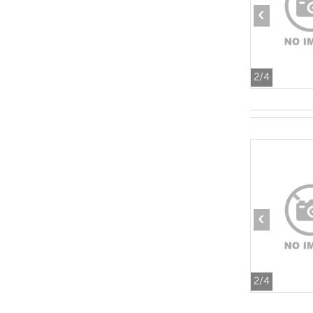
‹
2
/4
‹
2
/4