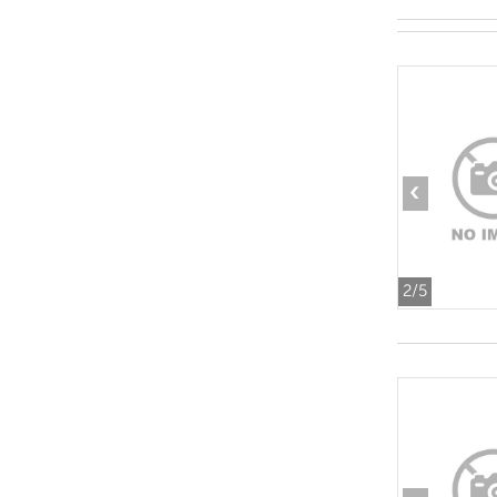
‹
2
/5