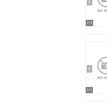
‹
2
/4
‹
2
/3