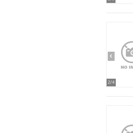
‹
2
/4