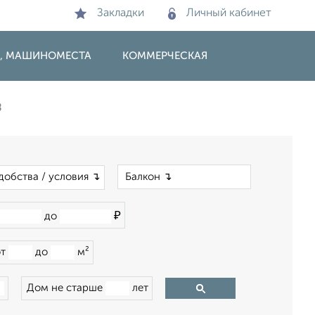
Закладки
Личный кабинет
И, МАШИНОМЕСТА
КОММЕРЧЕСКАЯ
8
×
добства / условия ↴
₽
до
от
до
м²
Дом не старше
лет