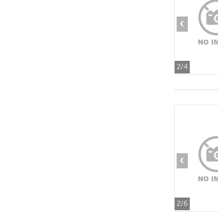
‹
2
/4
‹
2
/6