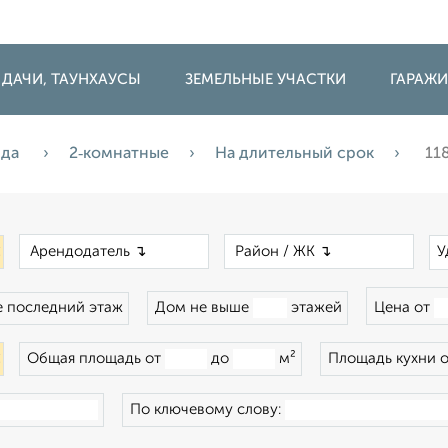
 ДАЧИ, ТАУНХАУСЫ
ЗЕМЕЛЬНЫЕ УЧАСТКИ
ГАРАЖ
нда
2‑комнатные
На длительный срок
11
×
×
×
У
 последний этаж
Дом не выше
этажей
Цена от
×
Общая площадь от
до
м²
Площадь кухни 
По ключевому слову: