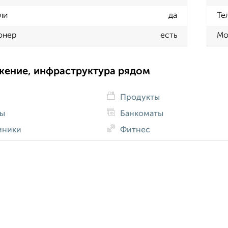
ли
да
Те
онер
есть
Мо
жение, инфраструктура рядом
Продукты
ды
Банкоматы
иники
Фитнес