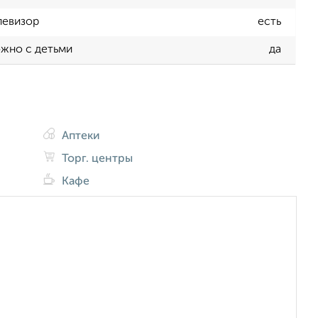
левизор
есть
жно с детьми
да
Аптеки
Торг. центры
Кафе