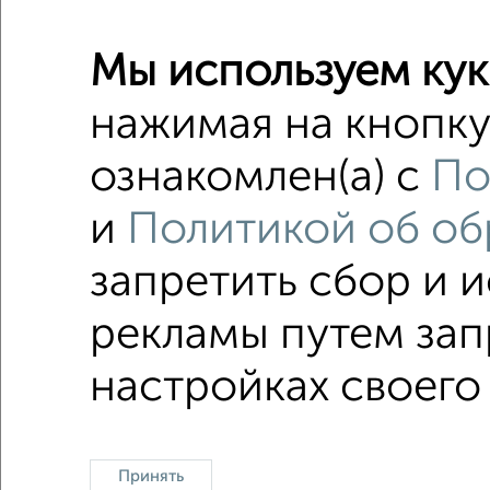
2-к квар
Мы используем кук
Поиск по с
нажимая на кнопку
микрора
ознакомлен(а) с
По
Без меб
и
Политикой об об
не посл
Цена до 
запретить сбор и 
рекламы путем зап
настройках своего
Однокомнатные
Двухкомнатные
3‑комн
Принять
Контакты
Политика конфиденциаль