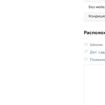
Без мебе
Кондици
Располо
Школы
Дет. са
Поликл