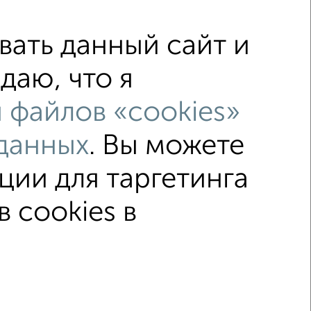
ать данный сайт и
даю, что я
40-летия Победы
без посредников
 файлов «cookies»
Можно с ребенком
не первый этаж
данных
. Вы можете
с центральным отоплением
ции для таргетинга
 cookies в
↑ НАВЕРХ К МЕНЮ
ельный срок
На сутки
Без мебели
 лет Победы 403
© 2015–2026