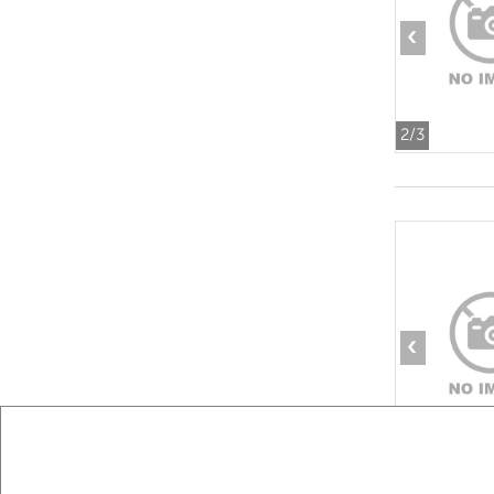
‹
2
/3
‹
2
/6