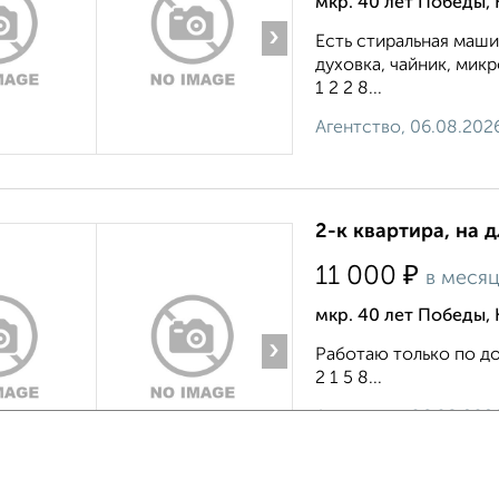
мкр. 40 лет Победы,
›
Есть стиральная маши
духовка, чайник, микр
1 2 2 8...
Агентство, 06.08.202
2-к квартира, на 
₽
11 000
в меся
мкр. 40 лет Победы,
›
Работаю только по дог
2 1 5 8...
Агентство, 06.08.202