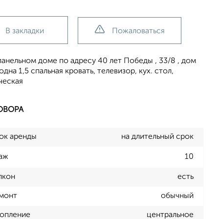
В закладки
Пожаловаться
панельном доме по адресу 40 лет Победы , 33/8 , дом
дна 1,5 спальная кровать, телевизор, кух. стол,
ческая
ОВОРА
ок аренды
на длительный срок
аж
10
лкон
есть
монт
обычный
опление
центральное