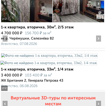
‹
›
2
/2
1-к квартира, вторичка, 30м², 2/5 этаж
₽
₽
4 700 000
156 700
за м²
‹
›
мкр. Черёмушки, Селезнёва 82
Агентство, 07.08.2026
1-к квартира, вторичка, 33м², 1/4 этаж
₽
₽
3 400 000
103 400
за м²
ЖК Британия 2, Генерала Петрова 43
Агентство, 06.08.2026
2
/2
Виртуальные 3D-туры по интересным
‹
›
местам