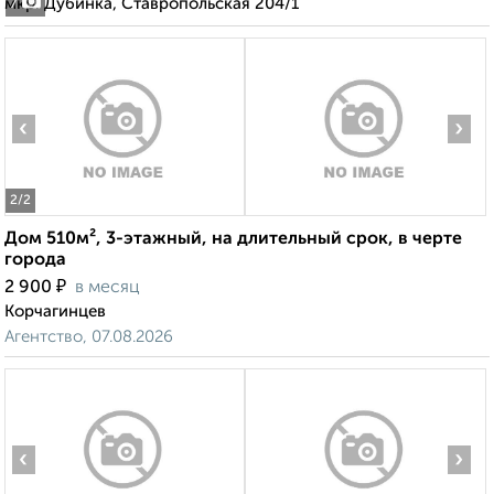
мкр. Дубинка, Ставропольская 204/1
7
‹
›
2
/2
Дом 510м², 3-этажный, на длительный срок, в черте
города
₽
2 900
в месяц
Корчагинцев
Агентство, 07.08.2026
‹
›