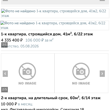
1-к квартира, строящийся дом, 41м², 6/22 этаж
₽
₽
4 335 400
106 000
за м²
2
/1
Агентство, 05.08.2026
‹
›
2
/5
2-к квартира, на длительный срок, 60м², 6/14 этаж
₽
10 000
в месяц
мкр. Фестивальный микрорайон, Совхозная 18