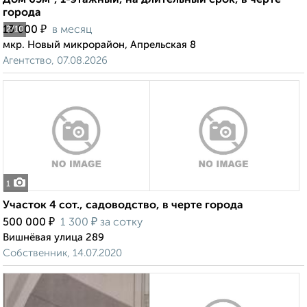
Дом 65м², 1-этажный, на длительный срок, в черте
города
₽
13 000
в месяц
2
/10
мкр. Новый микрорайон, Апрельская 8
Агентство, 07.08.2026
1
Участок 4 сот., садоводство, в черте города
₽
₽
500 000
1 300
за сотку
Вишнёвая улица 289
Собственник, 14.07.2020