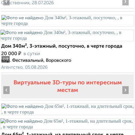
‹
›
Собственник, 28.07.2026
Дом 340м², 3-этажный, посуточно, в черте города
₽
20 000
в сутки
2
/8
мкр. Фестивальный, Воровского
Агентство, 05.08.2026
Виртуальные 3D-туры по интересным
‹
›
местам