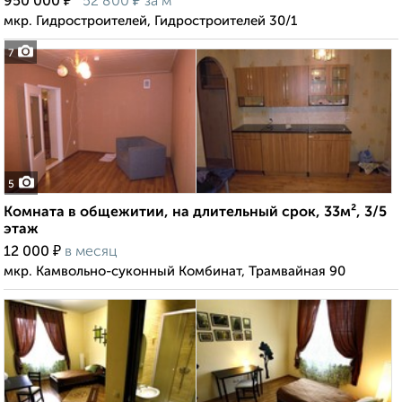
₽
₽
950 000
52 800
за м²
мкр. Гидростроителей, Гидростроителей 30/1
7
5
Комната в общежитии, на длительный срок, 33м², 3/5
этаж
₽
12 000
в месяц
мкр. Камвольно-суконный Комбинат, Трамвайная 90