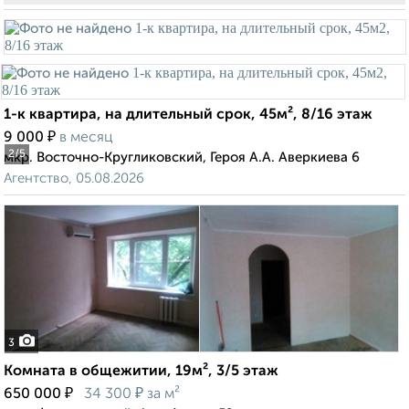
1-к квартира, на длительный срок, 45м², 8/16 этаж
₽
9 000
в месяц
2
/5
мкр. Восточно-Кругликовский, Героя А.А. Аверкиева 6
Агентство, 05.08.2026
3
Комната в общежитии, 19м², 3/5 этаж
₽
₽
650 000
34 300
за м²