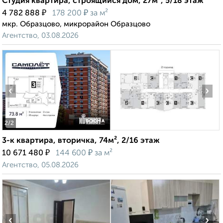
Студия квартира, строящийся дом, 27м², 5/18 этаж
₽
₽
4 782 888
178 200
за м²
мкр. Образцово, микрорайон Образцово
Агентство, 03.08.2026
‹
›
2
/2
3-к квартира, вторичка, 74м², 2/16 этаж
₽
₽
10 671 480
144 600
за м²
Агентство, 05.08.2026
‹
›