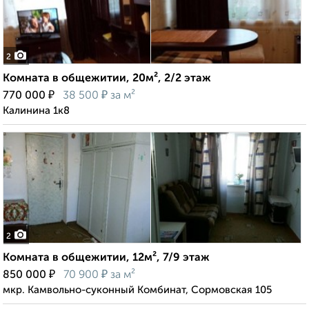
2
Комната в общежитии, 20м², 2/2 этаж
₽
₽
770 000
38 500
за м²
Калинина 1к8
2
Комната в общежитии, 12м², 7/9 этаж
₽
₽
850 000
70 900
за м²
мкр. Камвольно-суконный Комбинат, Сормовская 105