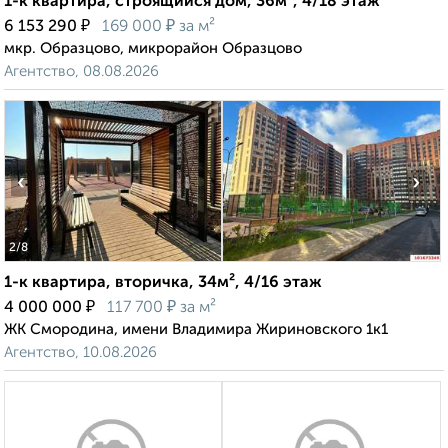
1-к квартира, строящийся дом, 36м², 4/18 этаж
₽
₽
6 153 290
169 000
за м²
мкр. Образцово, микрорайон Образцово
Агентство, 08.08.2026
‹
›
2
/8
1-к квартира, вторичка, 34м², 4/16 этаж
₽
₽
4 000 000
117 700
за м²
ЖК Смородина, имени Владимира Жириновского 1к1
Агентство, 10.08.2026