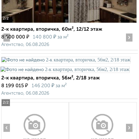
2
/2
2-к квартира, вторичка, 60м², 12/12 этаж
‹
₽
₽
›
8 500 000
140 800
за м²
Агентство, 06.08.2026
2-к квартира, вторичка, 56м², 2/18 этаж
₽
₽
8 199 015
146 200
за м²
Агентство, 06.08.2026
2
/2
‹
›