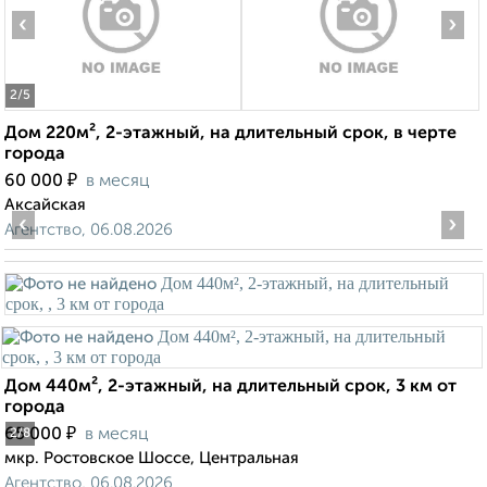
‹
›
2
/5
Дом 220м², 2-этажный, на длительный срок, в черте
города
₽
60 000
в месяц
Аксайская
‹
›
Агентство, 06.08.2026
Дом 440м², 2-этажный, на длительный срок, 3 км от
города
₽
65 000
в месяц
2
/8
мкр. Ростовское Шоссе, Центральная
Агентство, 06.08.2026