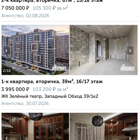
2-к квартира, вторичка, 67м², 15/18 этаж
₽
₽
7 050 000
105 300
за м²
Агентство, 02.08.2026
‹
›
2
/10
1-к квартира, вторичка, 39м², 16/17 этаж
₽
₽
3 995 000
103 200
за м²
ЖК Зелёный театр, Западный Обход 39/1к2
Агентство, 30.07.2026
‹
›