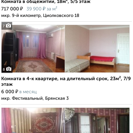
Комната в общежитии, 18м², 5/5 этаж
₽
₽
717 000
39 900
за м²
мкр. 9-й километр, Циолковского 18
7
8
Комната в 4-к квартире, на длительный срок, 23м², 7/9
этаж
₽
6 000
в месяц
мкр. Фестивальный, Брянская 3