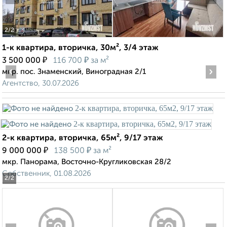
2
/2
1-к квартира, вторичка, 30м², 3/4 этаж
₽
₽
3 500 000
116 700
за м²
‹
›
мкр. пос. Знаменский, Виноградная 2/1
Агентство, 30.07.2026
2-к квартира, вторичка, 65м², 9/17 этаж
₽
₽
9 000 000
138 500
за м²
мкр. Панорама, Восточно-Кругликовская 28/2
Собственник, 01.08.2026
2
/2