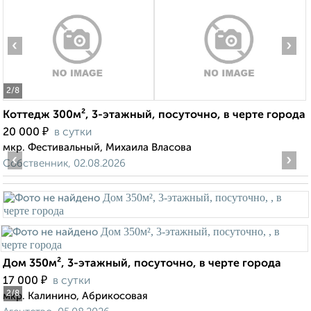
‹
›
2
/8
Коттедж 300м², 3-этажный, посуточно, в черте города
₽
20 000
в сутки
мкр. Фестивальный, Михаила Власова
‹
›
Собственник, 02.08.2026
Дом 350м², 3-этажный, посуточно, в черте города
₽
17 000
в сутки
2
/8
мкр. Калинино, Абрикосовая