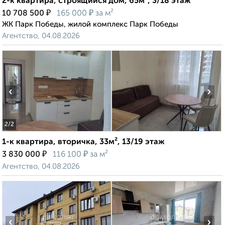
2-к квартира, строящийся дом, 65м², 3/18 этаж
₽
₽
10 708 500
165 000
за м²
ЖК Парк Победы, жилой комплекс Парк Победы
Агентство, 04.08.2026
‹
›
2
/2
1-к квартира, вторичка, 33м², 13/19 этаж
₽
₽
3 830 000
116 100
за м²
Агентство, 04.08.2026
‹
›