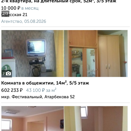
2-к квартира, на длительный срок, 52м², 3/5 этаж
₽
10 000
в месяц
2
/3
Одесская 21
Агентство, 05.08.2026
7
Комната в общежитии, 14м², 5/5 этаж
₽
₽
602 233
43 100
за м²
мкр. Фестивальный, Атарбекова 52