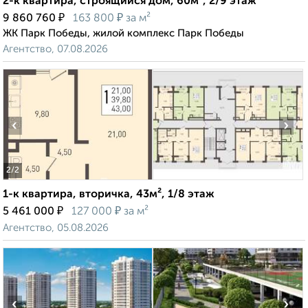
2-к квартира, строящийся дом, 60м², 2/9 этаж
₽
₽
9 860 760
163 800
за м²
ЖК Парк Победы, жилой комплекс Парк Победы
Агентство, 07.08.2026
‹
›
2
/2
1-к квартира, вторичка, 43м², 1/8 этаж
₽
₽
5 461 000
127 000
за м²
Агентство, 05.08.2026
‹
›