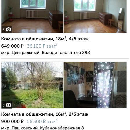
3
Комната в общежитии, 18м², 4/5 этаж
₽
₽
649 000
36 100
за м²
мкр. Центральный, Володи Головатого 298
3
Комната в общежитии, 16м², 2/3 этаж
₽
₽
900 000
56 300
за м²
мкр. Пашковский, Кубанонабережная 8