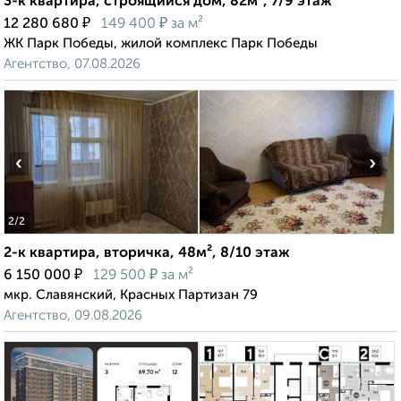
3-к квартира, строящийся дом, 82м², 7/9 этаж
₽
₽
12 280 680
149 400
за м²
ЖК Парк Победы, жилой комплекс Парк Победы
Агентство, 07.08.2026
‹
›
2
/2
2-к квартира, вторичка, 48м², 8/10 этаж
₽
₽
6 150 000
129 500
за м²
мкр. Славянский, Красных Партизан 79
Агентство, 09.08.2026