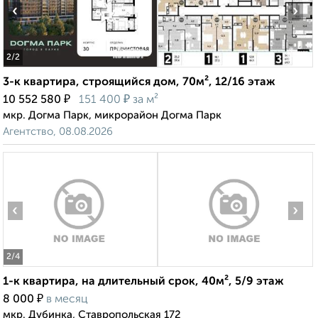
‹
›
2
/2
3-к квартира, строящийся дом, 70м², 12/16 этаж
₽
₽
10 552 580
151 400
за м²
мкр. Догма Парк, микрорайон Догма Парк
Агентство, 08.08.2026
‹
›
2
/4
1-к квартира, на длительный срок, 40м², 5/9 этаж
₽
8 000
в месяц
мкр. Дубинка, Ставропольская 172