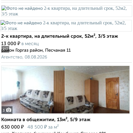
2-к квартира, на длительный срок, 52м², 3/5 этаж
₽
13 000
в месяц
2
/7
район Горгаз район, Песчаная 11
Агентство, 08.08.2026
3
Комната в общежитии, 13м², 5/9 этаж
₽
₽
630 000
48 500
за м²