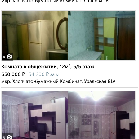
мкр. Хлопчато-бумажный Комбинат, Стасова 181
4
Комната в общежитии, 12м², 5/5 этаж
₽
₽
650 000
54 200
за м²
мкр. Хлопчато-бумажный Комбинат, Уральская 81А
5