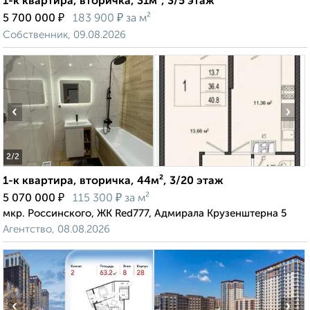
1-к квартира, вторичка, 31м², 3/5 этаж
₽
₽
5 700 000
183 900
за м²
Собственник, 09.08.2026
‹
›
2
/2
1-к квартира, вторичка, 44м², 3/20 этаж
₽
₽
5 070 000
115 300
за м²
мкр. Россинского, ЖК Red777, Адмирала Крузенштерна 5
Агентство, 08.08.2026
‹
›