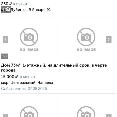
₽
250
в сутки
мкр. Дубинка, 9 Января 91
6
‹
›
2
/7
Дом 73м², 1-этажный, на длительный срок, в черте
города
₽
15 000
в месяц
мкр. Центральный, Чапаева
Собственник, 07.08.2026