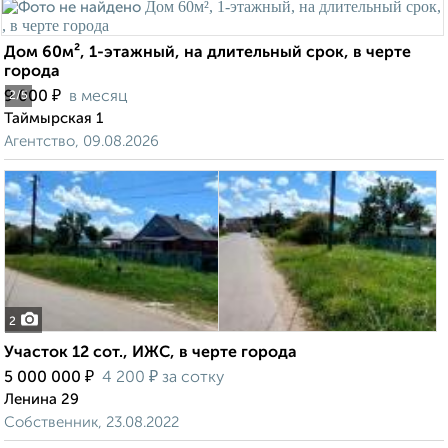
Дом 60м², 1-этажный, на длительный срок, в черте
города
₽
9 000
в месяц
2
/5
Таймырская 1
Агентство, 09.08.2026
2
Участок 12 сот., ИЖС, в черте города
₽
₽
5 000 000
4 200
за сотку
Ленина 29
Собственник, 23.08.2022