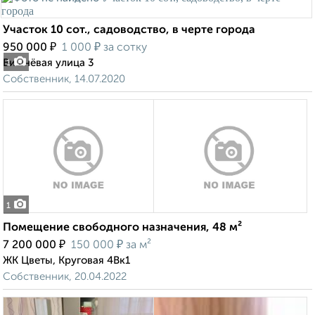
Участок 10 сот., садоводство, в черте города
₽
₽
950 000
1 000
за сотку
Вишнёвая улица 3
1
Собственник, 14.07.2020
1
Помещение свободного назначения, 48 м²
₽
₽
7 200 000
150 000
за м²
ЖК Цветы, Круговая 4Вк1
Собственник, 20.04.2022