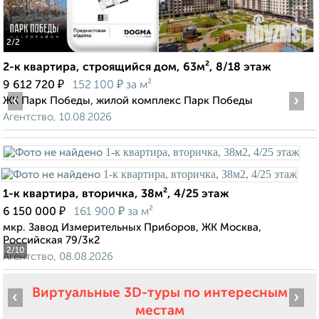
2
/2
2-к квартира, строящийся дом, 63м², 8/18 этаж
₽
₽
9 612 720
152 100
за м²
‹
›
ЖК Парк Победы, жилой комплекс Парк Победы
Агентство, 10.08.2026
1-к квартира, вторичка, 38м², 4/25 этаж
₽
₽
6 150 000
161 900
за м²
мкр. Завод Измерительных Приборов, ЖК Москва,
Российская 79/3к2
2
/10
Агентство, 08.08.2026
Виртуальные 3D-туры по интересным
‹
›
местам