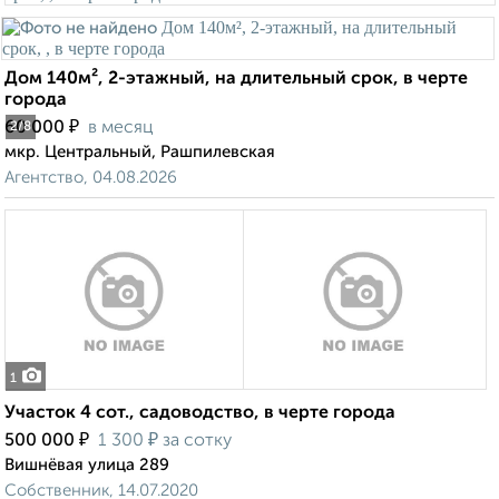
Дом 140м², 2-этажный, на длительный срок, в черте
города
₽
60 000
в месяц
2
/8
мкр. Центральный, Рашпилевская
Агентство, 04.08.2026
1
Участок 4 сот., садоводство, в черте города
₽
₽
500 000
1 300
за сотку
Вишнёвая улица 289
Собственник, 14.07.2020