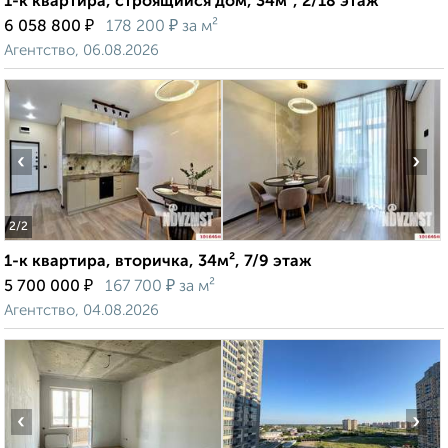
1-к квартира, строящийся дом, 34м², 2/18 этаж
₽
₽
6 058 800
178 200
за м²
Агентство, 06.08.2026
‹
›
2
/2
1-к квартира, вторичка, 34м², 7/9 этаж
₽
₽
5 700 000
167 700
за м²
Агентство, 04.08.2026
‹
›