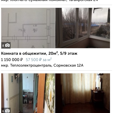
8
Комната в общежитии, 20м², 5/9 этаж
₽
₽
1 150 000
57 500
за м²
мкр. Теплоэлектроцентраль, Сормовская 12А
6