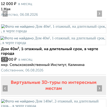
₽
12 000
в месяц
1 Мая
‹
›
Агентство, 06.08.2026
Дом 40м², 1-этажный, на длительный срок, в черте
города
₽
14 000
в месяц
2
/4
мкр. Сельскохозяйственный Институт, Калинина
Собственник, 06.08.2026
Виртуальные 3D-туры по интересным
‹
›
местам