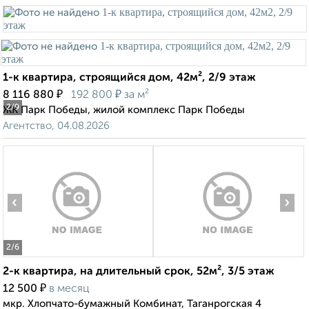
1-к квартира, строящийся дом, 42м², 2/9 этаж
₽
₽
8 116 880
192 800
за м²
2
/9
ЖК Парк Победы, жилой комплекс Парк Победы
Агентство, 04.08.2026
‹
›
2
/6
2-к квартира, на длительный срок, 52м², 3/5 этаж
₽
12 500
в месяц
мкр. Хлопчато-бумажный Комбинат, Таганрогская 4