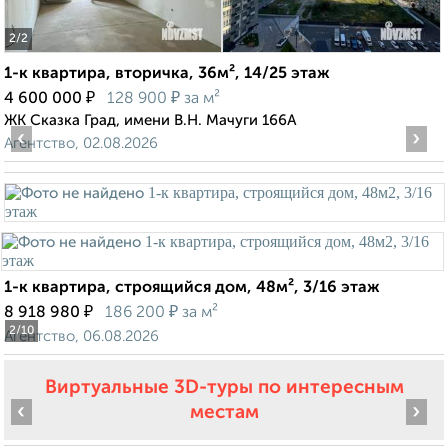
2
/2
1-к квартира, вторичка, 36м², 14/25 этаж
₽
₽
4 600 000
128 900
за м²
ЖК Сказка Град, имени В.Н. Мачуги 166А
‹
›
Агентство, 02.08.2026
1-к квартира, строящийся дом, 48м², 3/16 этаж
₽
₽
8 918 980
186 200
за м²
2
/10
Агентство, 06.08.2026
Виртуальные 3D-туры по интересным
‹
›
местам