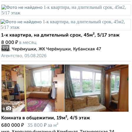
1-к квартира, на длительный срок, 45м², 5/17 этаж
₽
8 000
в месяц
2
/3
мкр. Черёмушки, ЖК Черёмушки, Кубанская 47
Агентство, 05.08.2026
8
Комната в общежитии, 19м², 4/5 этаж
₽
₽
680 000
35 800
за м²
мкр. Хлопчато-бумажный Комбинат, Таганрогская 24