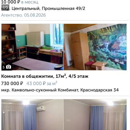
₽
10 000
в месяц
2
/5
мкр. Центральный, Промышленная 49/2
Агентство, 05.08.2026
5
Комната в общежитии, 17м², 4/5 этаж
₽
₽
730 000
43 000
за м²
мкр. Камвольно-суконный Комбинат, Краснодарская 34