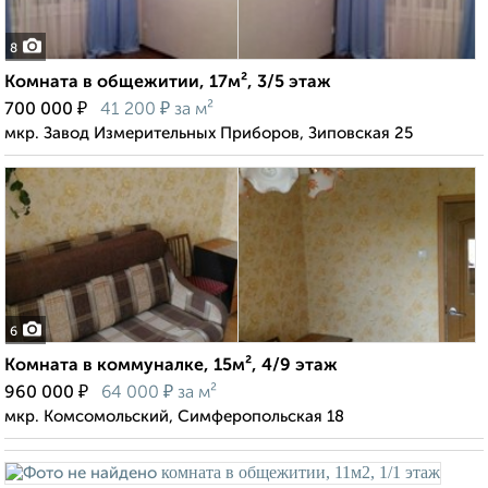
8
Комната в общежитии, 17м², 3/5 этаж
₽
₽
700 000
41 200
за м²
мкр. Завод Измерительных Приборов, Зиповская 25
6
Комната в коммуналке, 15м², 4/9 этаж
₽
₽
960 000
64 000
за м²
мкр. Комсомольский, Симферопольская 18