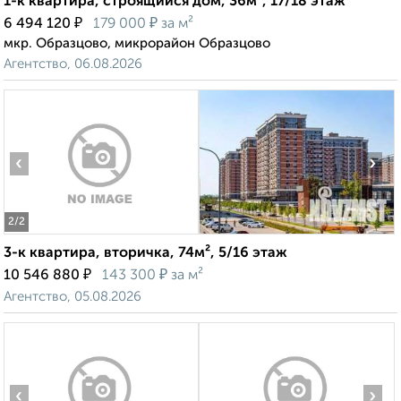
1-к квартира, строящийся дом, 36м², 17/18 этаж
₽
₽
6 494 120
179 000
за м²
мкр. Образцово, микрорайон Образцово
Агентство, 06.08.2026
‹
›
2
/2
3-к квартира, вторичка, 74м², 5/16 этаж
₽
₽
10 546 880
143 300
за м²
Агентство, 05.08.2026
‹
›