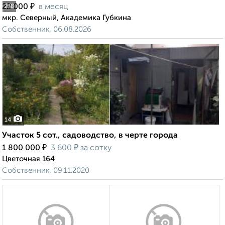
₽
22 000
в месяц
2
/8
мкр. Северный, Академика Губкина
Собственник, 06.08.2026
14
Участок 5 сот., садоводство, в черте города
₽
₽
1 800 000
3 600
за сотку
Цветочная 164
Собственник, 09.11.2020