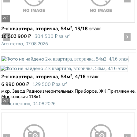
2
/2
2-к квартира, вторичка, 54м², 13/18 этаж
‹
₽
₽
›
16 503 900
304 500
за м²
Агентство, 07.08.2026
2-к квартира, вторичка, 54м², 4/16 этаж
₽
₽
6 990 000
129 500
за м²
мкр. Завод Радиоизмерительных Приборов, ЖК Притяжение,
Московская 118к1
2
/2
Собственник, 04.08.2026