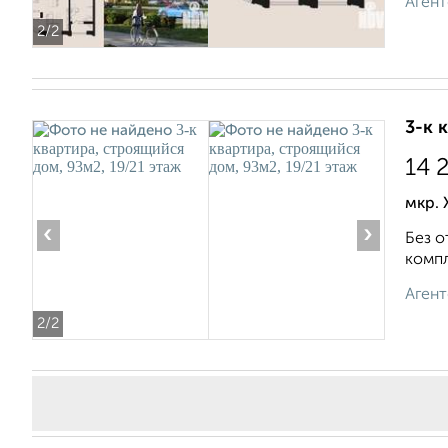
Агент
2
/2
3-к 
14 
мкр.
‹
›
Без о
компл
Агент
2
/2