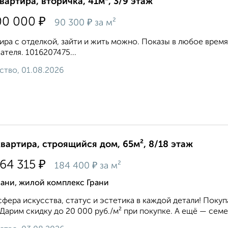
квартира, вторичка, 41м², 3/9 этаж
₽
00 000
₽
90 300
за м²
ира с отделкой, зайти и жить можно. Показы в любое время
ателя. 1016207475...
ство, 01.08.2026
квартира, строящийся дом, 65м², 8/18 этаж
₽
964 315
₽
184 400
за м²
ани, жилой комплекс Грани
фера искусства, статус и эстетика в каждой детали! Покупа
 Дарим скидку до 20 000 руб./м² при покупке. А ещё — семей