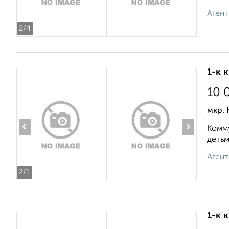
Агент
2
/4
1-к 
10 
мкр.
‹
›
Комму
детьм
Агент
2
/1
1-к 