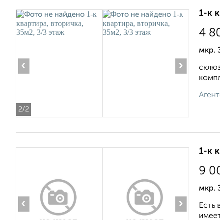
1-к 
4 8
мкр.
‹
›
склюз
компл
Агент
2
/2
1-к 
9 0
мкр. 
‹
›
Есть 
имеет