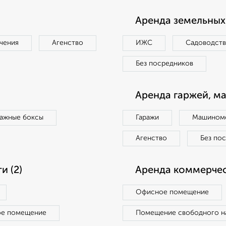
Аренда земельных 
чения
Агенство
ИЖС
Садоводст
Без посредников
Аренда гаржей, м
ражные боксы
Гаражи
Машиноме
Агенство
Без по
 (2)
Аренда коммерчес
Офисное помещение
ое помещение
Помещение свободного н