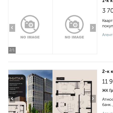
1-к 
3 7
Кварт
покуп
‹
›
Агент
2
/1
2-к 
11 
ЖК Гр
‹
›
Атмос
банк.