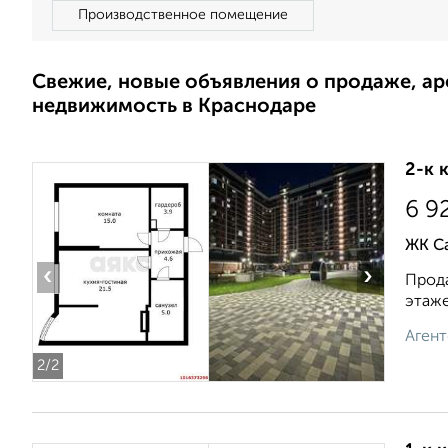
Производственное помещение
Свежие, новые объявления о продаже, а
недвижимость в Краснодаре
2-к 
6 9
ЖК С
‹
›
Прода
этаже
Агент
2
/2