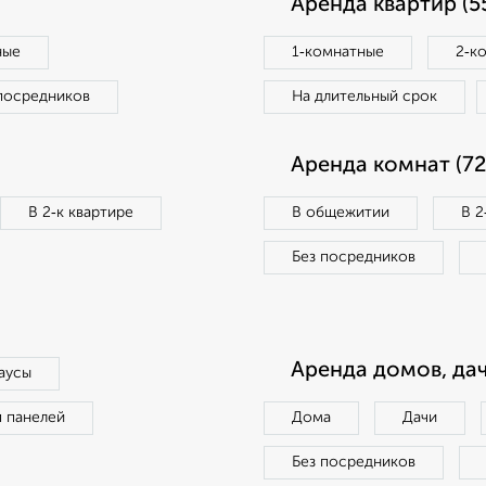
Аренда квартир (5
ные
1‑комнатные
2‑к
посредников
На длительный срок
Аренда комнат (72
В 2‑к квартире
В общежитии
В 2
Без посредников
Аренда домов, дач
аусы
п панелей
Дома
Дачи
Без посредников