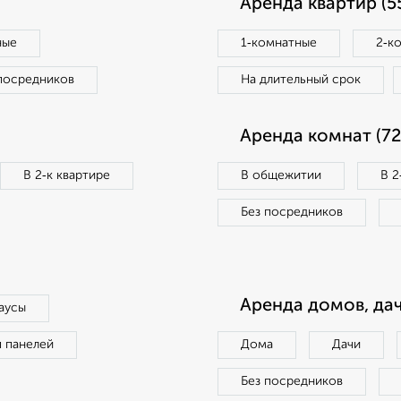
Аренда квартир (5
ные
1‑комнатные
2‑к
посредников
На длительный срок
Аренда комнат (72
В 2‑к квартире
В общежитии
В 2
Без посредников
Аренда домов, дач
аусы
п панелей
Дома
Дачи
Без посредников