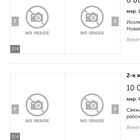
8 0
мкр.
‹
›
Исклю
Новая
Агент
2
/4
2-к 
10 
мкр.
‹
›
Свежа
рабоч
Агент
2
/4