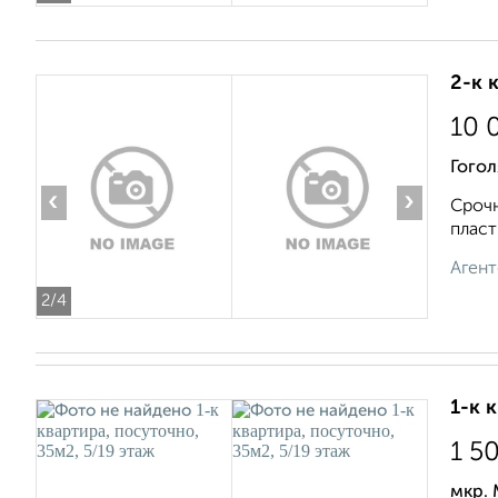
2-к 
10 
Гогол
‹
›
Срочн
пласт
Агент
2
/4
1-к 
1 5
мкр.