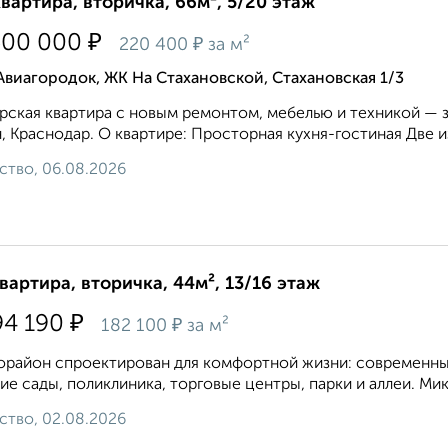
квартира, вторичка, 66м², 5/20 этаж
₽
500 000
₽
220 400
за м²
Авиагородок, ЖК На Стахановской, Стахановская 1/3
рская квартира с новым ремонтом, мебелью и техникой — 
, Краснодар. О квартире: Просторная кухня-гостиная Две и
ство, 06.08.2026
квартира, вторичка, 44м², 13/16 этаж
₽
94 190
₽
182 100
за м²
район спроектирован для комфортной жизни: современные
ие сады, поликлиника, торговые центры, парки и аллеи. Ми
ство, 02.08.2026