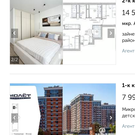
2-к 
14 
мкр. 
‹
›
зайне
район
Агент
2
/2
1-к 
7 9
Микро
детск
‹
›
Агент