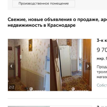
Производственное помещение
Свежие, новые объявления о продаже, а
недвижимость в Краснодаре
3-к 
9 7
мкр. 
‹
›
Прода
тролл
магази
Собст
2
/2