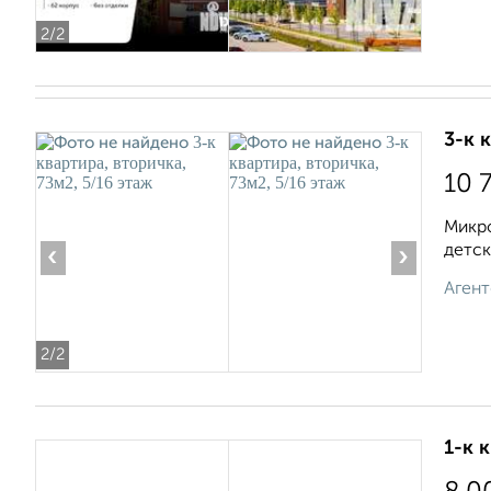
2
/2
3-к 
10 
Микро
детск
‹
›
Агент
2
/2
1-к 