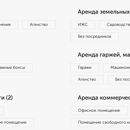
Аренда земельных 
чения
Агенство
ИЖС
Садоводст
Без посредников
Аренда гаржей, м
ражные боксы
Гаражи
Машиноме
Агенство
Без по
 (2)
Аренда коммерчес
Офисное помещение
ое помещение
Помещение свободного н