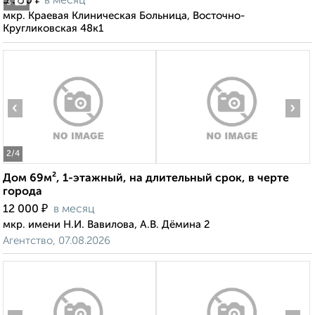
5 500
в месяц
3
мкр. Краевая Клиническая Больница, Восточно-
Кругликовская 48к1
‹
›
2
/4
Дом 69м², 1-этажный, на длительный срок, в черте
города
₽
12 000
в месяц
мкр. имени Н.И. Вавилова, А.В. Дёмина 2
Агентство, 07.08.2026