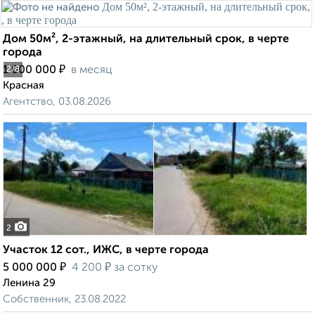
Дом 50м², 2-этажный, на длительный срок, в черте
города
₽
1 000 000
в месяц
2
/8
Красная
Агентство, 03.08.2026
2
Участок 12 сот., ИЖС, в черте города
₽
₽
5 000 000
4 200
за сотку
Ленина 29
Собственник, 23.08.2022