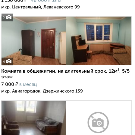
₽
₽
1 150 000
48 000
за м²
мкр. Центральный, Леваневского 99
2
4
Комната в общежитии, на длительный срок, 12м², 5/5
этаж
₽
7 000
в месяц
мкр. Авиагородок, Дзержинского 139