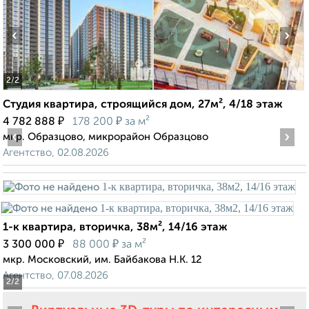
‹
›
2
/2
Студия квартира, строящийся дом, 27м², 4/18 этаж
₽
₽
4 782 888
178 200
за м²
‹
›
мкр. Образцово, микрорайон Образцово
Агентство, 02.08.2026
1-к квартира, вторичка, 38м², 14/16 этаж
₽
₽
3 300 000
88 000
за м²
мкр. Московский, им. Байбакова Н.К. 12
Агентство, 07.08.2026
2
/2