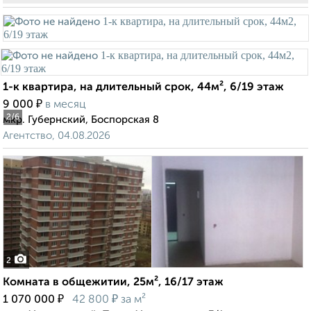
1-к квартира, на длительный срок, 44м², 6/19 этаж
₽
9 000
в месяц
2
/6
мкр. Губернский, Боспорская 8
Агентство, 04.08.2026
2
Комната в общежитии, 25м², 16/17 этаж
₽
₽
1 070 000
42 800
за м²