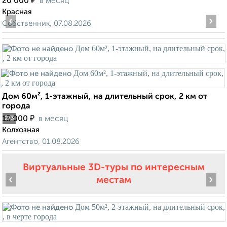
₽
20 000
в месяц
Красная
‹
›
Собственник, 07.08.2026
Дом 60м², 1-этажный, на длительный срок, 2 км от
города
₽
15 000
в месяц
2
/3
Колхозная
Агентство, 01.08.2026
Виртуальные 3D-туры по интересным
‹
›
местам