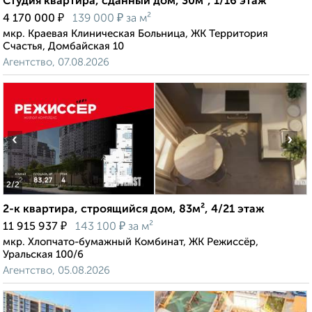
Студия квартира, сданный дом, 30м², 1/16 этаж
₽
₽
4 170 000
139 000
за м²
мкр. Краевая Клиническая Больница, ЖК Территория
Счастья, Домбайская 10
Агентство, 07.08.2026
‹
›
2
/2
2-к квартира, строящийся дом, 83м², 4/21 этаж
₽
₽
11 915 937
143 100
за м²
мкр. Хлопчато-бумажный Комбинат, ЖК Режиссёр,
Уральская 100/6
Агентство, 05.08.2026