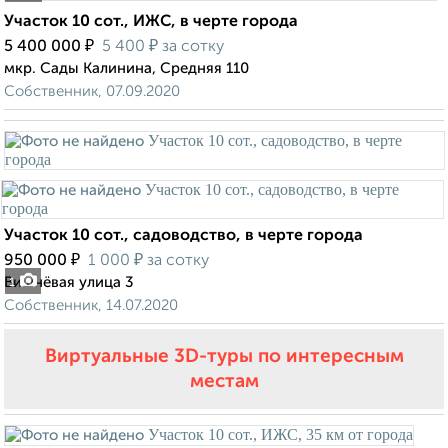
Участок 10 сот., ИЖС, в черте города
₽
₽
5 400 000
5 400
за сотку
мкр. Сады Калинина, Средняя 110
Собственник, 07.09.2020
Участок 10 сот., садоводство, в черте города
₽
₽
950 000
1 000
за сотку
Вишнёвая улица 3
1
Собственник, 14.07.2020
Виртуальные 3D-туры по интересным
местам