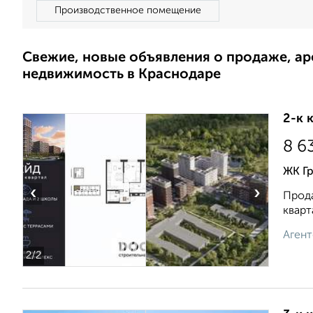
Производственное помещение
Свежие, новые объявления о продаже, а
недвижимость в Краснодаре
2-к 
8 6
ЖК Гр
‹
›
Прода
кварт
Агент
2
/2