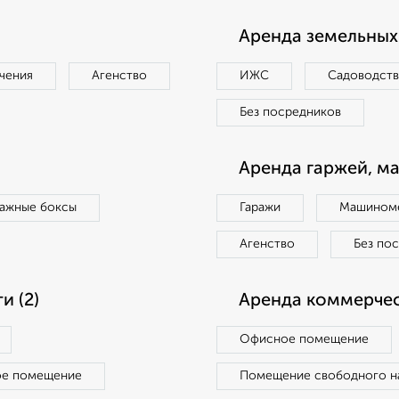
Аренда земельных 
чения
Агенство
ИЖС
Садоводст
Без посредников
Аренда гаржей, м
ражные боксы
Гаражи
Машиноме
Агенство
Без по
 (2)
Аренда коммерчес
Офисное помещение
ое помещение
Помещение свободного н