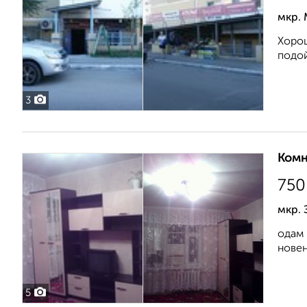
мкр.
Хорош
подой
3
Комн
750
мкр.
одам 
новен
5