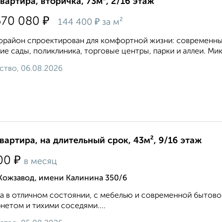
квартира, вторичка, 73м², 2/16 этаж
₽
570 080
₽
144 400
за м²
район спроектирован для комфортной жизни: современные
ие сады, поликлиника, торговые центры, парки и аллеи. Ми
ство, 06.08.2026
квартира, на длительный срок, 43м², 9/16 этаж
₽
00
в месяц
Кожзавод, имени Калинина 350/6
а в отличном состоянии, с мебелью и современной бытов
нетом и тихими соседями....