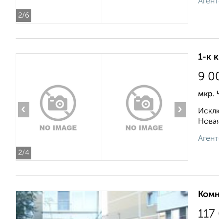
Агент
2
/6
1-к 
9 0
мкр. 
‹
›
Исклю
Новая
Агент
2
/4
Комн
117