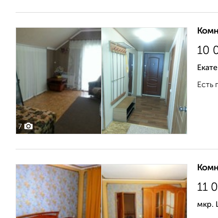
Комн
10 
Екат
Есть п
7
Комн
11 
мкр. 