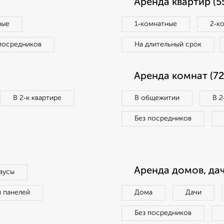
Аренда квартир (5
ные
1‑комнатные
2‑к
посредников
На длительный срок
Аренда комнат (72
В 2‑к квартире
В общежитии
В 2
Без посредников
Аренда домов, дач
аусы
п панелей
Дома
Дачи
Без посредников