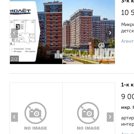
3-к 
10 
Микро
детск
‹
›
Агент
2
/2
1-к 
9 0
мкр. 
‹
›
артир
интер