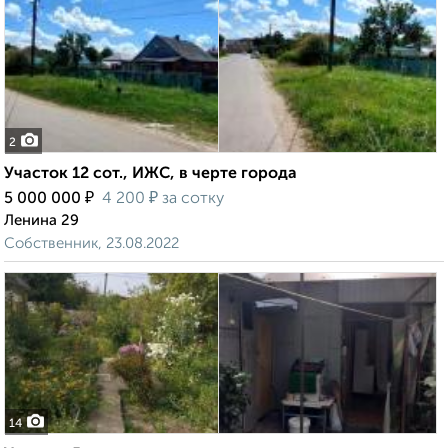
2
Участок 12 сот., ИЖС, в черте города
₽
₽
5 000 000
4 200
за сотку
Ленина 29
Собственник, 23.08.2022
14