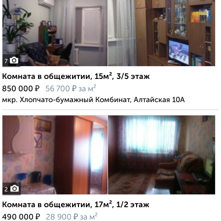
7
Комната в общежитии, 15м², 3/5 этаж
₽
₽
850 000
56 700
за м²
мкр. Хлопчато-бумажный Комбинат, Алтайская 10А
2
Комната в общежитии, 17м², 1/2 этаж
₽
₽
490 000
28 900
за м²