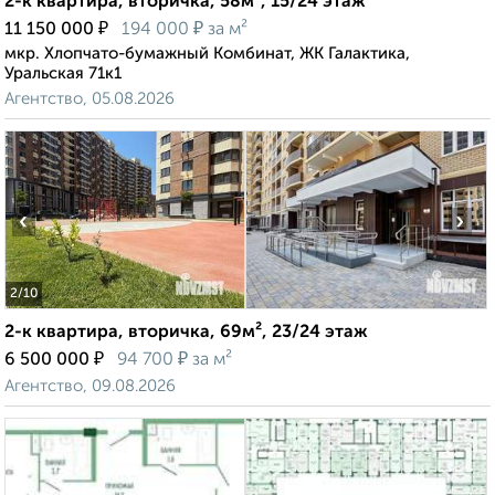
2-к квартира, вторичка, 58м², 15/24 этаж
₽
₽
11 150 000
194 000
за м²
мкр. Хлопчато-бумажный Комбинат, ЖК Галактика,
Уральская 71к1
Агентство, 05.08.2026
‹
›
2
/10
2-к квартира, вторичка, 69м², 23/24 этаж
₽
₽
6 500 000
94 700
за м²
Агентство, 09.08.2026