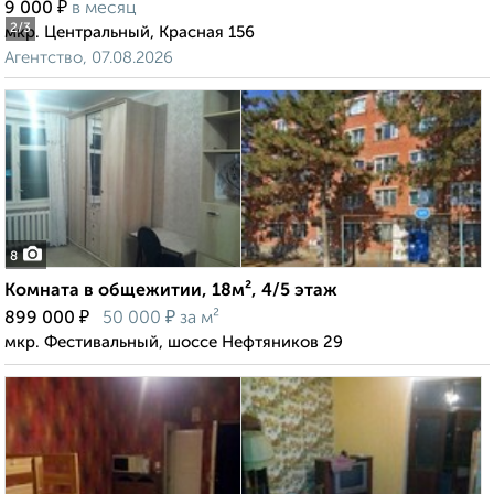
₽
9 000
в месяц
2
/3
мкр. Центральный, Красная 156
Агентство, 07.08.2026
8
Комната в общежитии, 18м², 4/5 этаж
₽
₽
899 000
50 000
за м²
мкр. Фестивальный, шоссе Нефтяников 29