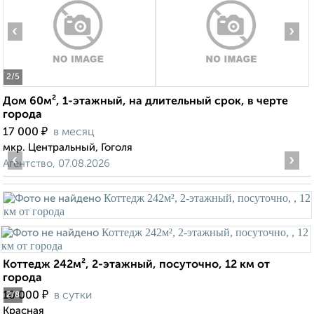
‹
›
2
/5
Дом 60м², 1-этажный, на длительный срок, в черте
города
₽
17 000
в месяц
мкр. Центральный, Гоголя
‹
›
Агентство, 07.08.2026
Коттедж 242м², 2-этажный, посуточно, 12 км от
города
₽
10 000
в сутки
2
/8
Красная