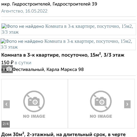
мкр. Гидростроителей, Гидростроителей 39
Агентство, 16.05.2022
Комната в 3-к квартире, посуточно, 15м², 3/3 этаж
₽
150
в сутки
мкр. Фестивальный, Карла Маркса 98
8
‹
›
2
/4
Дом 30м², 2-этажный, на длительный срок, в черте