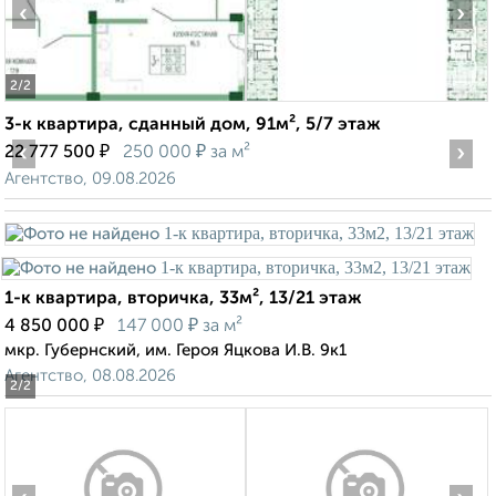
‹
›
2
/2
3-к квартира, сданный дом, 91м², 5/7 этаж
‹
₽
₽
›
22 777 500
250 000
за м²
Агентство, 09.08.2026
1-к квартира, вторичка, 33м², 13/21 этаж
₽
₽
4 850 000
147 000
за м²
мкр. Губернский, им. Героя Яцкова И.В. 9к1
Агентство, 08.08.2026
2
/2