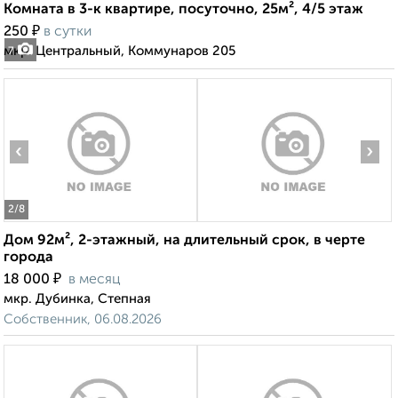
Комната в 3-к квартире, посуточно, 25м², 4/5 этаж
₽
250
в сутки
мкр. Центральный, Коммунаров 205
7
‹
›
2
/8
Дом 92м², 2-этажный, на длительный срок, в черте
города
₽
18 000
в месяц
мкр. Дубинка, Степная
Собственник, 06.08.2026