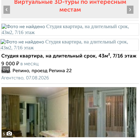
Виртуальные 3D-туры по интересным
‹
›
местам
Студия квартира, на длительный срок, 43м², 7/16 этаж
₽
9 000
в месяц
2
/4
мкр. Репино, проезд Репина 22
Агентство, 07.08.2026
5