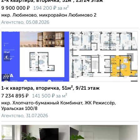
2-к квартира, вторичка, 51м², 23/24 этаж
₽
₽
9 900 000
194 200
за м²
мкр. Любимово, микрорайон Любимово 2
Агентство, 05.08.2026
‹
›
2
/2
1-к квартира, вторичка, 51м², 9/21 этаж
₽
₽
7 234 895
141 500
за м²
мкр. Хлопчато-бумажный Комбинат, ЖК Режиссёр,
Уральская 100/8
Агентство, 31.07.2026