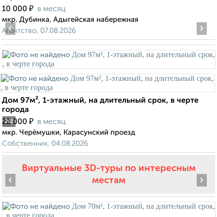
₽
10 000
в месяц
мкр. Дубинка, Адыгейская набережная
‹
›
Агентство, 07.08.2026
Дом 97м², 1-этажный, на длительный срок, в черте
города
₽
22 000
в месяц
2
/8
мкр. Черёмушки, Карасунский проезд
Собственник, 04.08.2026
Виртуальные 3D-туры по интересным
‹
›
местам