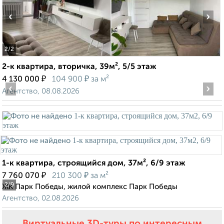
‹
›
2
/2
2-к квартира, вторичка, 39м², 5/5 этаж
₽
₽
4 130 000
104 900
за м²
‹
›
Агентство, 08.08.2026
1-к квартира, строящийся дом, 37м², 6/9 этаж
₽
₽
7 760 070
210 300
за м²
2
/9
ЖК Парк Победы, жилой комплекс Парк Победы
Агентство, 02.08.2026
Виртуальные 3D-туры по интересным