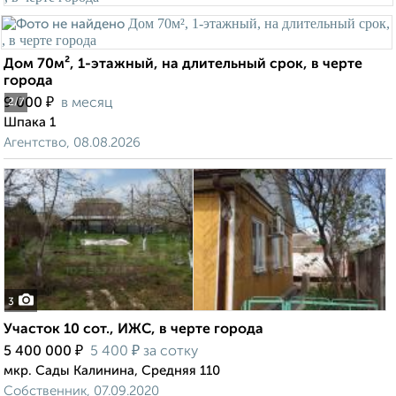
Дом 70м², 1-этажный, на длительный срок, в черте
города
₽
9 000
в месяц
2
/7
Шпака 1
Агентство, 08.08.2026
3
Участок 10 сот., ИЖС, в черте города
₽
₽
5 400 000
5 400
за сотку
мкр. Сады Калинина, Средняя 110
Собственник, 07.09.2020