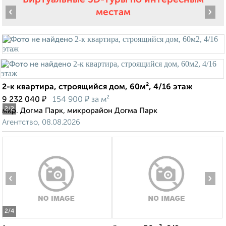
‹
›
местам
2-к квартира, строящийся дом, 60м², 4/16 этаж
₽
₽
9 232 040
154 900
за м²
2
/2
мкр. Догма Парк, микрорайон Догма Парк
Агентство, 08.08.2026
‹
›
2
/4