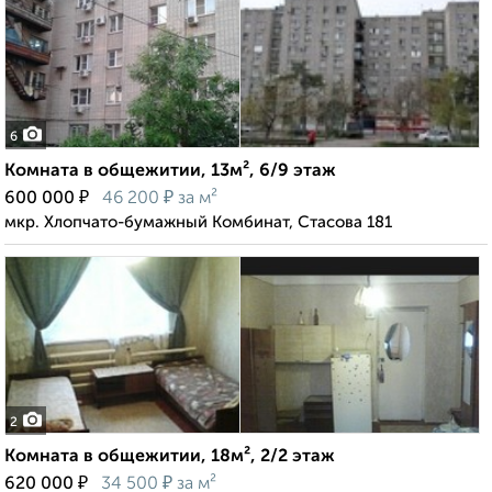
6
Комната в общежитии, 13м², 6/9 этаж
₽
₽
600 000
46 200
за м²
мкр. Хлопчато-бумажный Комбинат, Стасова 181
2
Комната в общежитии, 18м², 2/2 этаж
₽
₽
620 000
34 500
за м²