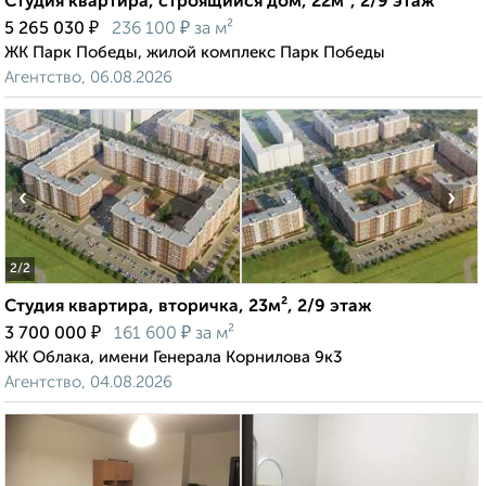
Студия квартира, строящийся дом, 22м², 2/9 этаж
₽
₽
5 265 030
236 100
за м²
ЖК Парк Победы, жилой комплекс Парк Победы
Агентство, 06.08.2026
‹
›
2
/2
Студия квартира, вторичка, 23м², 2/9 этаж
₽
₽
3 700 000
161 600
за м²
ЖК Облака, имени Генерала Корнилова 9к3
Агентство, 04.08.2026