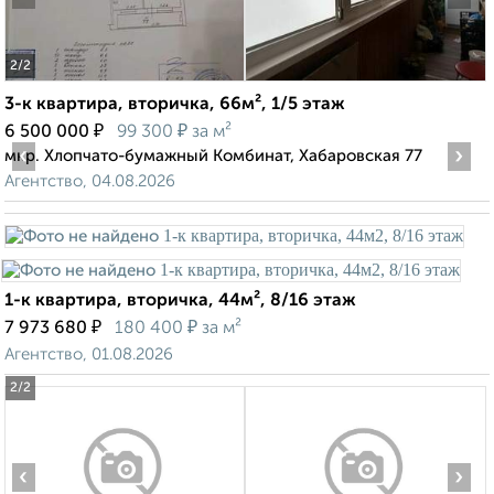
2
/2
3-к квартира, вторичка, 66м², 1/5 этаж
₽
₽
6 500 000
99 300
за м²
‹
›
мкр. Хлопчато-бумажный Комбинат, Хабаровская 77
Агентство, 04.08.2026
1-к квартира, вторичка, 44м², 8/16 этаж
₽
₽
7 973 680
180 400
за м²
Агентство, 01.08.2026
2
/2
‹
›