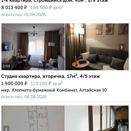
1-к квартира, строящийся дом, 41м², 2/9 этаж
₽
₽
8 013 400
194 500
за м²
Агентство, 01.08.2026
‹
›
2
/10
Студия квартира, вторичка, 17м², 4/5 этаж
₽
₽
1 900 000
113 100
за м²
мкр. Хлопчато-бумажный Комбинат, Алтайская 10
Агентство, 06.08.2026
‹
›