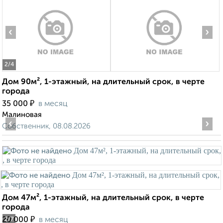
‹
›
2
/4
Дом 90м², 1-этажный, на длительный срок, в черте
города
₽
35 000
в месяц
Малиновая
‹
›
Собственник, 08.08.2026
Дом 47м², 1-этажный, на длительный срок, в черте
города
₽
20 000
в месяц
2
/7