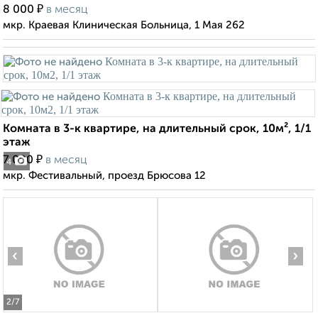
₽
8 000
в месяц
мкр. Краевая Клиническая Больница, 1 Мая 262
Комната в 3-к квартире, на длительный срок, 10м², 1/1
этаж
₽
7 000
в месяц
4
мкр. Фестивальный, проезд Брюсова 12
‹
›
2
/7