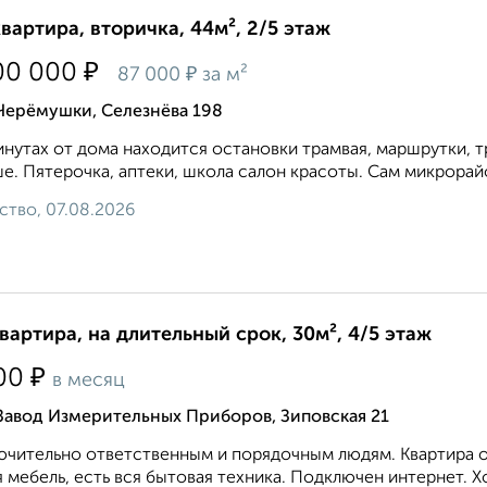
квартира, вторичка, 44м², 2/5 этаж
₽
00 000
₽
87 000
за м²
Черёмушки, Селезнёва 198
инутах от дома находится остановки трамвая, маршрутки, т
е. Пятерочка, аптеки, школа салон красоты. Сам микрорайо
ство, 07.08.2026
квартира, на длительный срок, 30м², 4/5 этаж
₽
00
в месяц
Завод Измерительных Приборов, Зиповская 21
чительно ответственным и порядочным людям. Квартира оч
 мебель, есть вся бытовая техника. Подключен интернет. Х