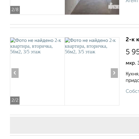
Агент
2
/8
2-к 
5 9
мкр. 
‹
›
Кухня
придо
Собст
2
/2