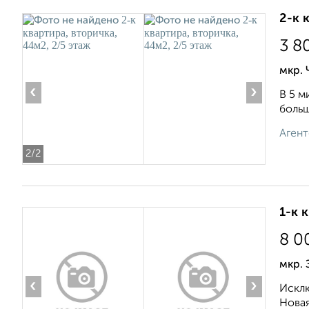
2-к 
3 8
мкр. 
‹
›
В 5 м
больш
Агент
2
/2
1-к 
8 0
мкр. 
‹
›
Исклю
Новая