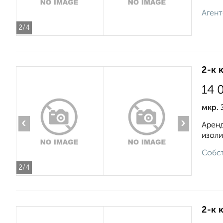
Агент
2
/4
2-к 
14 
мкр.
‹
›
Аренд
изоли
Собст
2
/4
2-к 