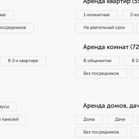
Аренда квартир (5
ные
1‑комнатные
2‑к
посредников
На длительный срок
Аренда комнат (72
В 2‑к квартире
В общежитии
В 2
Без посредников
Аренда домов, дач
аусы
п панелей
Дома
Дачи
Без посредников