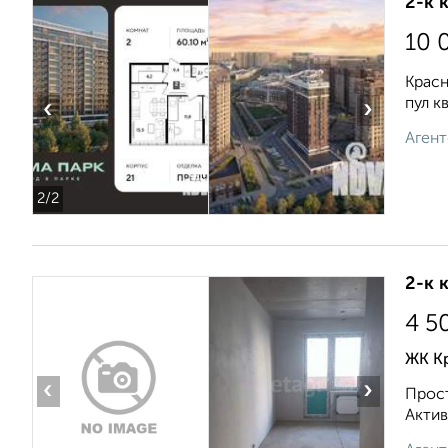
2-к 
10 
Красн
пул к
‹
›
Агент
2
/2
2-к 
4 5
ЖК Кр
‹
›
Прост
Актив