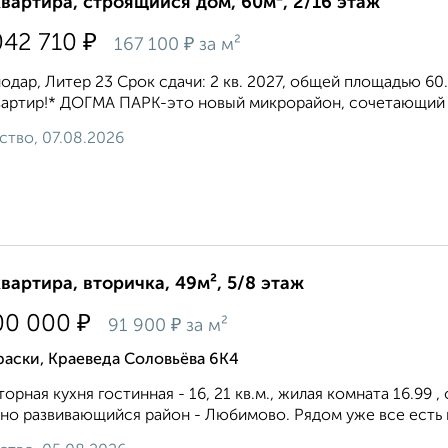
квартира, строящийся дом, 60м², 2/16 этаж
₽
042 710
₽
167 100
за м²
одар, Литер 23 Срок сдачи: 2 кв. 2027, общей площадью 60.
вартир!* ДОГМА ПАРК-это новый микрорайон, сочетающий в
ство, 07.08.2026
квартира, вторичка, 49м², 5/8 этаж
₽
00 000
₽
91 900
за м²
аски, Краеведа Соловьёва 6К4
орная кухня гостинная - 16, 21 кв.м., жилая комната 16.99 
но развивающийся район - Любимово. Рядом уже все есть и