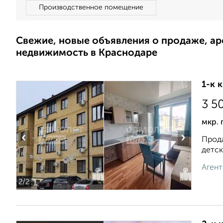
Производственное помещение
Свежие, новые объявления о продаже, а
недвижимость в Краснодаре
1-к 
3 5
мкр. 
‹
›
Прода
детск
Агент
2
/2