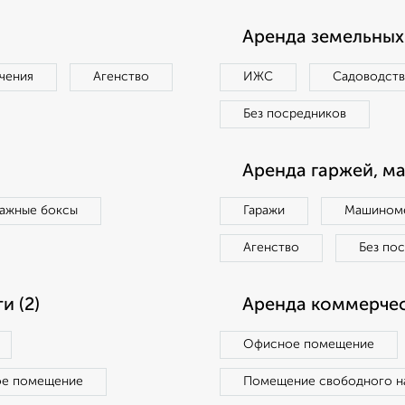
Аренда земельных 
чения
Агенство
ИЖС
Садоводст
Без посредников
Аренда гаржей, м
ражные боксы
Гаражи
Машиноме
Агенство
Без по
 (2)
Аренда коммерчес
Офисное помещение
ое помещение
Помещение свободного н