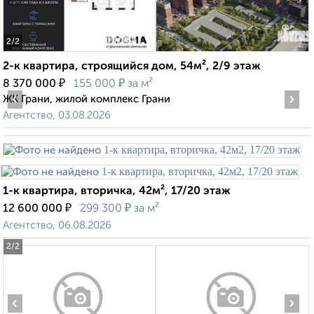
2
/2
2-к квартира, строящийся дом, 54м², 2/9 этаж
₽
₽
8 370 000
155 000
за м²
‹
›
ЖК Грани, жилой комплекс Грани
Агентство, 03.08.2026
1-к квартира, вторичка, 42м², 17/20 этаж
₽
₽
12 600 000
299 300
за м²
Агентство, 06.08.2026
2
/2
‹
›