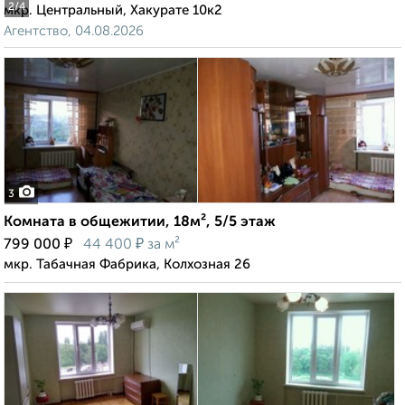
2
/4
мкр. Центральный, Хакурате 10к2
Агентство, 04.08.2026
3
Комната в общежитии, 18м², 5/5 этаж
₽
₽
799 000
44 400
за м²
мкр. Табачная Фабрика, Колхозная 26