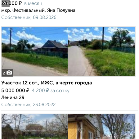
₽
20 000
в месяц
2
/7
мкр. Фестивальный, Яна Полуяна
Собственник, 09.08.2026
2
Участок 12 сот., ИЖС, в черте города
₽
₽
5 000 000
4 200
за сотку
Ленина 29
Собственник, 23.08.2022