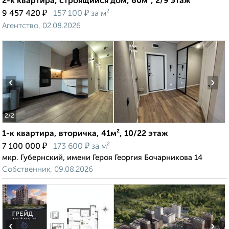
2-к квартира, строящийся дом, 60м², 2/9 этаж
₽
₽
9 457 420
157 100
за м²
Агентство, 02.08.2026
‹
›
2
/2
1-к квартира, вторичка, 41м², 10/22 этаж
₽
₽
7 100 000
173 600
за м²
мкр. Губернский, имени Героя Георгия Бочарникова 14
Собственник, 09.08.2026
‹
›