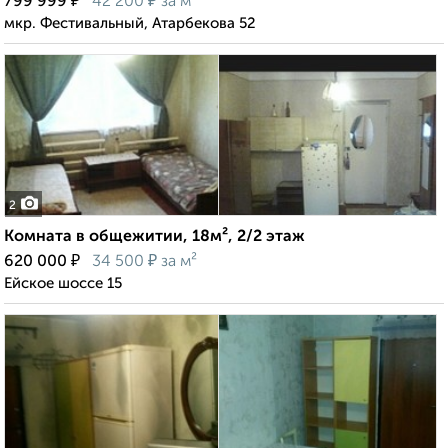
₽
₽
799 999
42 200
за м²
мкр. Фестивальный, Атарбекова 52
2
Комната в общежитии, 18м², 2/2 этаж
₽
₽
620 000
34 500
за м²
Ейское шоссе 15