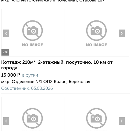
мкр. Хлопчато-бумажный Комбинат, Стасова 187
‹
›
2
/8
Коттедж 210м², 2-этажный, посуточно, 10 км от
города
₽
15 000
в сутки
мкр. Отделение №1 ОПХ Колос, Берёзовая
Собственник, 05.08.2026
‹
›