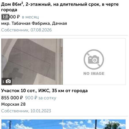
Дом 86м², 2-этажный, на длительный срок, в черте
города
₽
17 000
в месяц
2
/8
мкр. Табачная Фабрика, Дачная
Собственник, 07.08.2026
1
Участок 10 сот., ИЖС, 35 км от города
₽
₽
855 000
900
за сотку
Морская 28
Собственник, 10.01.2023