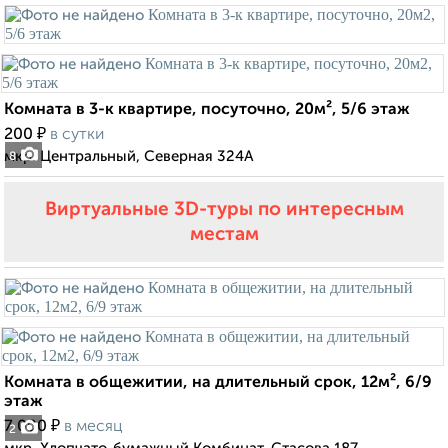
Комната в 3-к квартире, посуточно, 20м², 5/6 этаж
₽
200
в сутки
мкр. Центральный, Северная 324А
8
Виртуальные 3D-туры по интересным
местам
Комната в общежитии, на длительный срок, 12м², 6/9
этаж
₽
7 000
в месяц
2