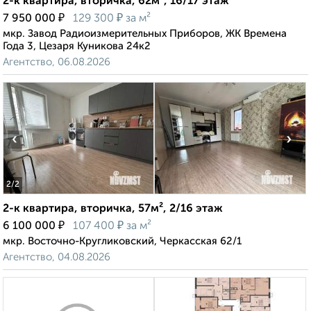
2-к квартира, вторичка, 62м², 16/17 этаж
₽
₽
7 950 000
129 300
за м²
мкр. Завод Радиоизмерительных Приборов, ЖК Времена
Года 3, Цезаря Куникова 24к2
Агентство, 06.08.2026
‹
›
2
/2
2-к квартира, вторичка, 57м², 2/16 этаж
₽
₽
6 100 000
107 400
за м²
мкр. Восточно-Кругликовский, Черкасская 62/1
Агентство, 04.08.2026