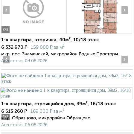
‹
›
2
/2
1-к квартира, вторичка, 40м², 10/18 этаж
₽
₽
6 332 970
159 000
за м²
мкр. пос. Знаменский, микрорайон Родные Просторы
‹
›
Агентство, 04.08.2026
1-к квартира, строящийся дом, 39м², 16/18 этаж
₽
₽
6 513 260
169 000
за м²
2
/2
мкр. Образцово, микрорайон Образцово
Агентство, 06.08.2026