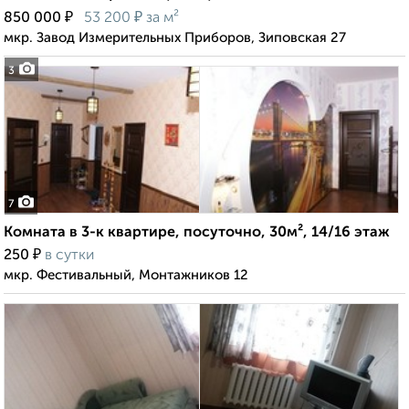
₽
₽
850 000
53 200
за м²
мкр. Завод Измерительных Приборов, Зиповская 27
3
7
Комната в 3-к квартире, посуточно, 30м², 14/16 этаж
₽
250
в сутки
мкр. Фестивальный, Монтажников 12