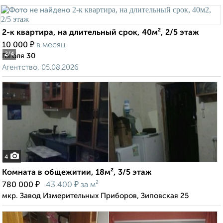
2-к квартира, на длительный срок, 40м², 2/5 этаж
₽
10 000
в месяц
2
/4
Гоголя 30
Агентство, 05.08.2026
4
Комната в общежитии, 18м², 3/5 этаж
₽
₽
780 000
43 400
за м²
мкр. Завод Измерительных Приборов, Зиповская 25