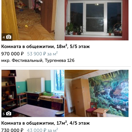
4
Комната в общежитии, 18м², 5/5 этаж
₽
₽
970 000
53 900
за м²
мкр. Фестивальный, Тургенева 126
5
Комната в общежитии, 17м², 4/5 этаж
₽
₽
730 000
43 000
за м²