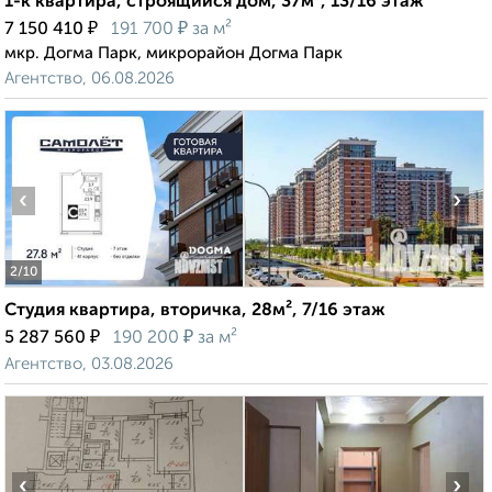
1-к квартира, строящийся дом, 37м², 13/16 этаж
₽
₽
7 150 410
191 700
за м²
мкр. Догма Парк, микрорайон Догма Парк
Агентство, 06.08.2026
‹
›
2
/10
Студия квартира, вторичка, 28м², 7/16 этаж
₽
₽
5 287 560
190 200
за м²
Агентство, 03.08.2026
‹
›