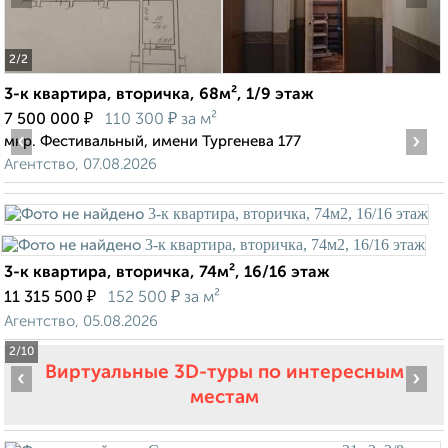
2
/2
3-к квартира, вторичка, 68м², 1/9 этаж
₽
₽
7 500 000
110 300
за м²
‹
›
мкр. Фестивальный, имени Тургенева 177
Агентство, 07.08.2026
3-к квартира, вторичка, 74м², 16/16 этаж
₽
₽
11 315 500
152 500
за м²
Агентство, 05.08.2026
2
/10
Виртуальные 3D-туры по интересным
‹
›
местам