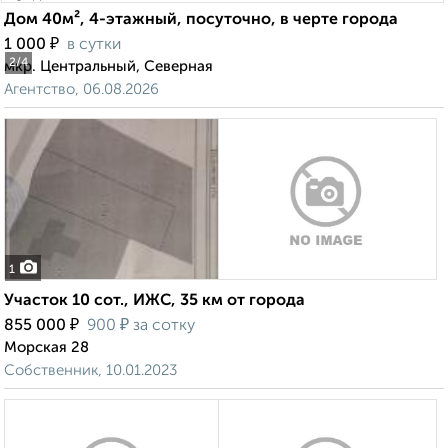
Дом 40м², 4-этажный, посуточно, в черте города
₽
1 000
в сутки
2
/4
мкр. Центральный, Северная
Агентство, 06.08.2026
1
Участок 10 сот., ИЖС, 35 км от города
₽
₽
855 000
900
за сотку
Морская 28
Собственник, 10.01.2023