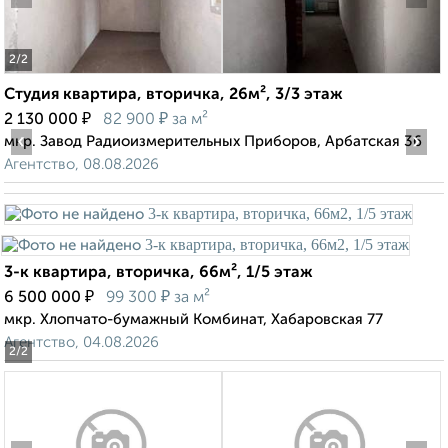
2
/2
Студия квартира, вторичка, 26м², 3/3 этаж
₽
₽
2 130 000
82 900
за м²
‹
›
мкр. Завод Радиоизмерительных Приборов, Арбатская 36
Агентство, 08.08.2026
3-к квартира, вторичка, 66м², 1/5 этаж
₽
₽
6 500 000
99 300
за м²
мкр. Хлопчато-бумажный Комбинат, Хабаровская 77
Агентство, 04.08.2026
2
/2