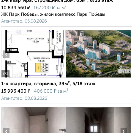
2-к квартира, строящийся дом, 65м², 8/18 этаж
₽
₽
10 834 560
167 200
за м²
ЖК Парк Победы, жилой комплекс Парк Победы
Агентство, 05.08.2026
‹
›
2
/2
1-к квартира, вторичка, 39м², 5/18 этаж
₽
₽
15 996 400
406 000
за м²
Агентство, 08.08.2026
‹
›