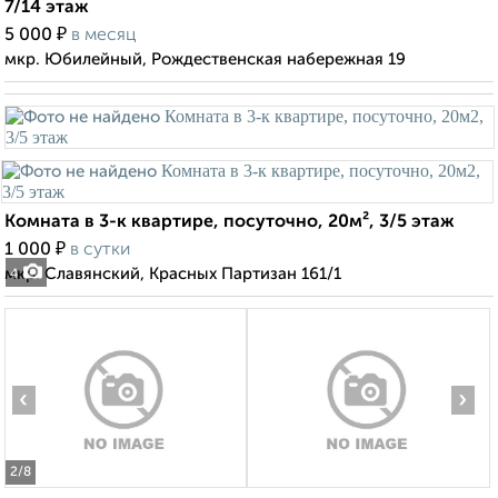
7/14 этаж
₽
5 000
в месяц
мкр. Юбилейный, Рождественская набережная 19
Комната в 3-к квартире, посуточно, 20м², 3/5 этаж
₽
1 000
в сутки
мкр. Славянский, Красных Партизан 161/1
4
‹
›
2
/8