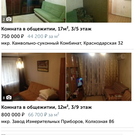
2
Комната в общежитии, 17м², 3/5 этаж
₽
₽
750 000
44 200
за м²
мкр. Камвольно-суконный Комбинат, Краснодарская 32
8
Комната в общежитии, 12м², 3/9 этаж
₽
₽
800 000
66 700
за м²
мкр. Завод Измерительных Приборов, Колхозная 86