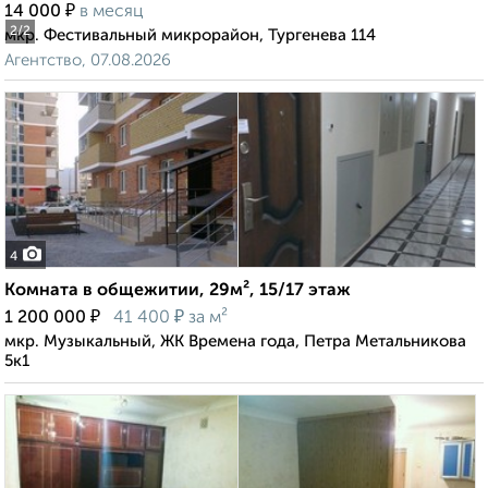
₽
14 000
в месяц
2
/2
мкр. Фестивальный микрорайон, Тургенева 114
Агентство, 07.08.2026
4
Комната в общежитии, 29м², 15/17 этаж
₽
₽
1 200 000
41 400
за м²
мкр. Музыкальный, ЖК Времена года, Петра Метальникова
5к1