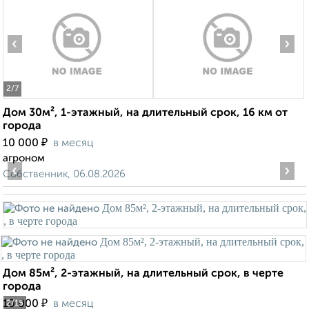
‹
›
2
/7
Дом 30м², 1-этажный, на длительный срок, 16 км от
города
₽
10 000
в месяц
агроном
‹
›
Собственник, 06.08.2026
Дом 85м², 2-этажный, на длительный срок, в черте
города
₽
10 000
в месяц
2
/15