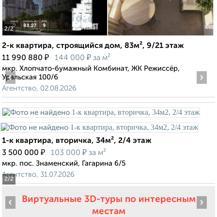
2
/2
2-к квартира, строящийся дом, 83м², 9/21 этаж
₽
₽
11 990 880
144 000
за м²
мкр. Хлопчато-бумажный Комбинат, ЖК Режиссёр,
‹
›
Уральская 100/6
Агентство, 02.08.2026
1-к квартира, вторичка, 34м², 2/4 этаж
₽
₽
3 500 000
103 000
за м²
мкр. пос. Знаменский, Гагарина 6/5
Агентство, 31.07.2026
2
/2
Виртуальные 3D-туры по интересным
‹
›
местам