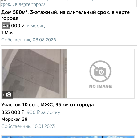
Дом 580м², 3-этажный, на длительный срок, в черте
города
₽
250 000
в месяц
2
/3
1 Мая
Собственник, 08.08.2026
1
Участок 10 сот., ИЖС, 35 км от города
₽
₽
855 000
900
за сотку
Морская 28
Собственник, 10.01.2023