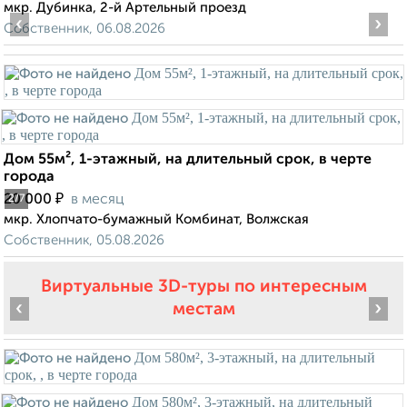
мкр. Дубинка, 2-й Артельный проезд
‹
›
Собственник, 06.08.2026
Дом 55м², 1-этажный, на длительный срок, в черте
города
₽
20 000
в месяц
2
/7
мкр. Хлопчато-бумажный Комбинат, Волжская
Собственник, 05.08.2026
Виртуальные 3D-туры по интересным
‹
›
местам