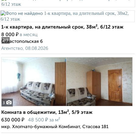
1-к квартира, на длительный срок, 38м², 6/12 этаж
₽
8 000
в месяц
2
/3
Севастопольская 6
Агентство, 08.08.2026
3
Комната в общежитии, 13м², 5/9 этаж
₽
₽
630 000
48 500
за м²
мкр. Хлопчато-бумажный Комбинат, Стасова 181