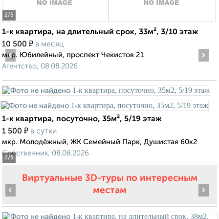
2
/5
1-к квартира, на длительный срок, 33м², 3/10 этаж
₽
10 500
в месяц
‹
›
мкр. Юбилейный, проспект Чекистов 21
Агентство, 08.08.2026
1-к квартира, посуточно, 35м², 5/19 этаж
₽
1 500
в сутки
мкр. Молодёжный, ЖК Семейный Парк, Душистая 60к2
Собственник, 08.08.2026
2
/8
Виртуальные 3D-туры по интересным
‹
›
местам