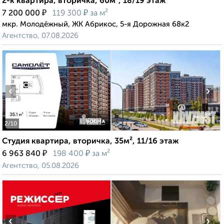
2-к квартира, вторичка, 60м², 18/19 этаж
₽
₽
7 200 000
119 300
за м²
мкр. Молодёжный, ЖК Абрикос, 5-я Дорожная 68к2
Агентство, 07.08.2026
‹
›
2
/10
Студия квартира, вторичка, 35м², 11/16 этаж
₽
₽
6 963 840
198 400
за м²
Агентство, 05.08.2026
‹
›