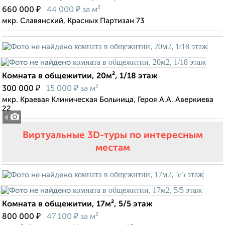
₽
₽
660 000
44 000
за м²
мкр. Славянский, Красных Партизан 73
Комната в общежитии, 20м², 1/18 этаж
₽
₽
300 000
15 000
за м²
мкр. Краевая Клиническая Больница, Героя А.А. Аверкиева
22
4
Виртуальные 3D-туры по интересным
местам
Комната в общежитии, 17м², 5/5 этаж
₽
₽
800 000
47 100
за м²