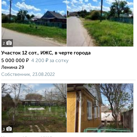
2
Участок 12 сот., ИЖС, в черте города
₽
₽
5 000 000
4 200
за сотку
Ленина 29
Собственник, 23.08.2022
3