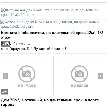
Комната в общежитии, на длительный срок, 12м², 1/2
этаж
₽
9 000
в месяц
3
мкр. Горхутор, 3-й Лучистый проезд 3
‹
›
2
/6
Дом 70м², 1-этажный, на длительный срок, в черте
города