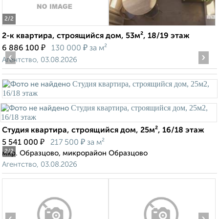
2
/2
2-к квартира, строящийся дом, 53м², 18/19 этаж
₽
₽
6 886 100
130 000
за м²
‹
›
Агентство, 03.08.2026
Студия квартира, строящийся дом, 25м², 16/18 этаж
₽
₽
5 541 000
217 500
за м²
2
/2
мкр. Образцово, микрорайон Образцово
Агентство, 03.08.2026