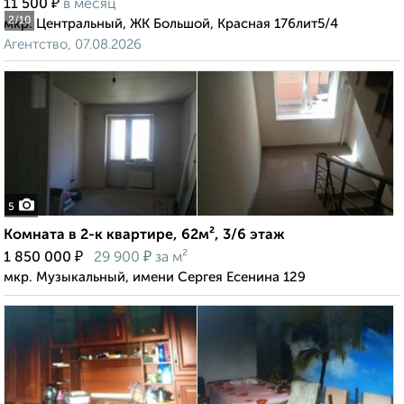
₽
11 500
в месяц
2
/10
мкр. Центральный, ЖК Большой, Красная 176лит5/4
Агентство, 07.08.2026
5
Комната в 2-к квартире, 62м², 3/6 этаж
₽
₽
1 850 000
29 900
за м²
мкр. Музыкальный, имени Сергея Есенина 129