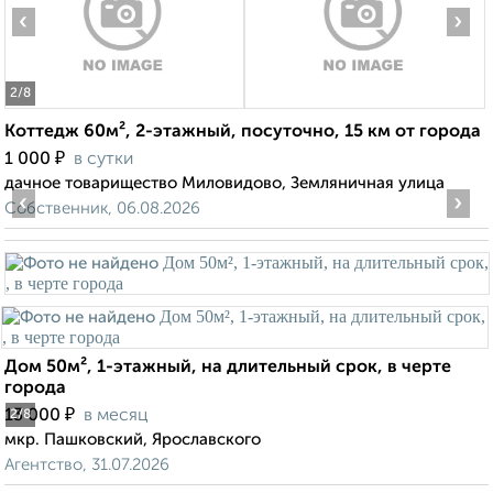
‹
›
2
/8
Коттедж 60м², 2-этажный, посуточно, 15 км от города
₽
1 000
в сутки
дачное товарищество Миловидово, Земляничная улица
‹
›
Собственник, 06.08.2026
Дом 50м², 1-этажный, на длительный срок, в черте
города
₽
13 000
в месяц
2
/8
мкр. Пашковский, Ярославского
Агентство, 31.07.2026