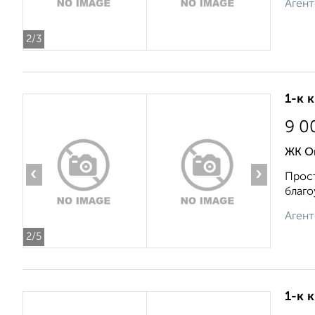
Агент
2
/3
1-к 
9 0
ЖК Ок
‹
›
Прост
благо
Агент
2
/5
1-к 