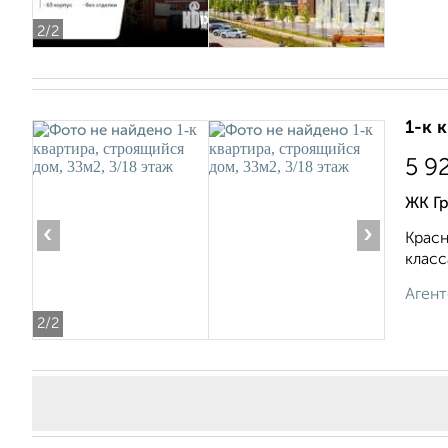
2
/2
1-к 
5 9
ЖК Гр
‹
›
Красн
класс
Агент
2
/2