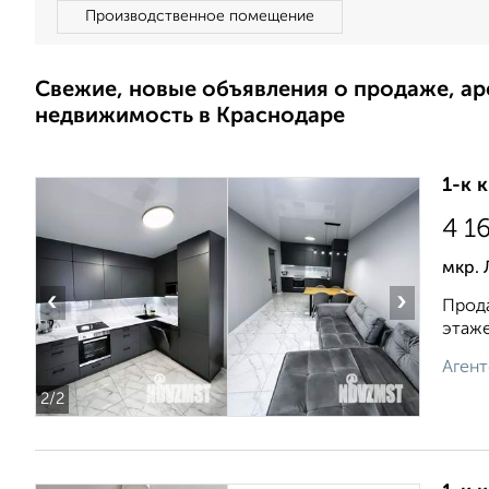
Производственное помещение
Свежие, новые объявления о продаже, а
недвижимость в Краснодаре
1-к 
4 1
мкр.
‹
›
Прода
этаже
Агент
2
/2