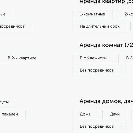
Аренда квартир (5
ные
1‑комнатные
2‑к
посредников
На длительный срок
Аренда комнат (72
В 2‑к квартире
В общежитии
В 2
Без посредников
Аренда домов, дач
аусы
п панелей
Дома
Дачи
Без посредников