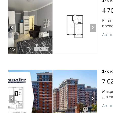
1-к 
4 7
Евген
прове
‹
›
Агент
2
/2
1-к 
7 0
Микро
детск
‹
›
Агент