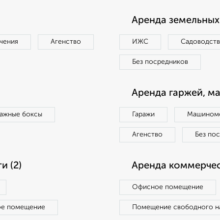
Аренда земельных 
чения
Агенство
ИЖС
Садоводст
Без посредников
Аренда гаржей, м
ражные боксы
Гаражи
Машиноме
Агенство
Без по
 (2)
Аренда коммерчес
Офисное помещение
ое помещение
Помещение свободного н