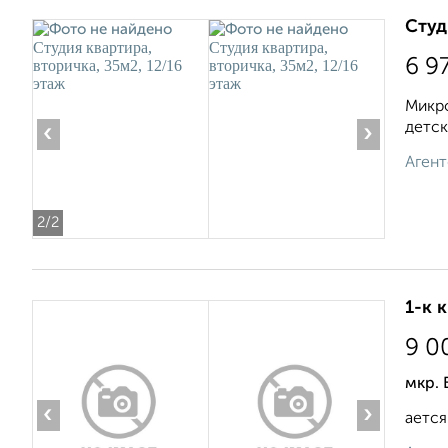
Студ
6 9
Микро
детск
‹
›
Агент
2
/2
1-к 
9 0
мкр. 
‹
›
ается