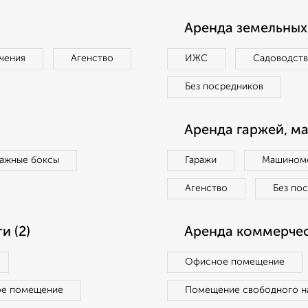
Аренда земельных 
чения
Агенство
ИЖС
Садоводст
Без посредников
Аренда гаржей, м
ражные боксы
Гаражи
Машиноме
Агенство
Без по
 (2)
Аренда коммерчес
Офисное помещение
ое помещение
Помещение свободного н