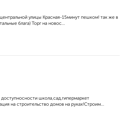
 центральной улицы Красная-15минут пешком! так же в
льные блага) Торг на новос...
й доступносности школа,сад,гипермаркет
ция на строительство домов на руках!Строим...