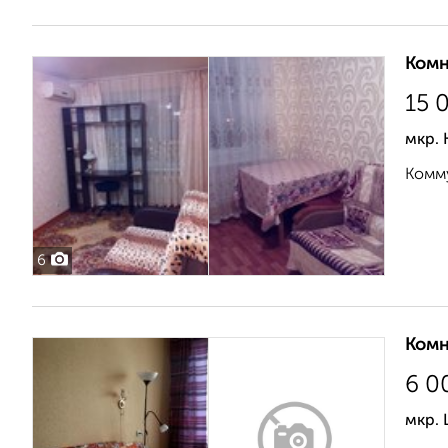
Комн
15 
мкр. 
Комму
6
Комн
6 0
мкр.