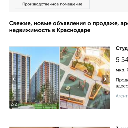
Производственное помещение
Свежие, новые объявления о продаже, а
недвижимость в Краснодаре
Студ
5 5
мкр.
‹
›
Прода
адрес
Агент
2
/2