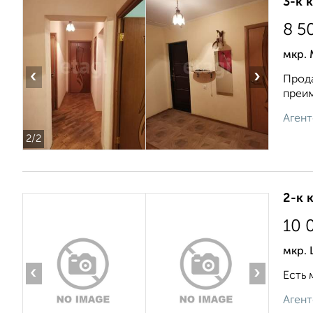
3-к 
8 5
мкр. 
‹
›
Прода
преим
Агент
2
/2
2-к 
10 
мкр. 
‹
›
Есть 
Агент