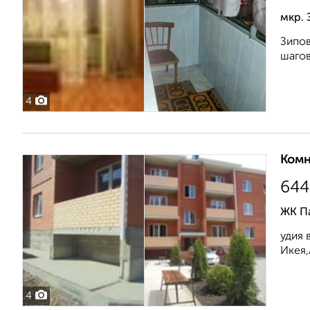
мкр. 
Зипов
шагов
4
Комн
644
ЖК Па
удия 
Икея,
4