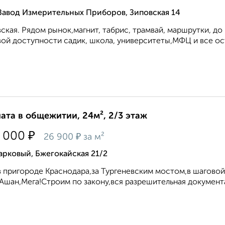
Завод Измерительных Приборов, Зиповская 14
ская. Рядом рынок,магнит, табрис, трамвай, маршрутки, до
ой доступности садик, школа, университеты,МФЦ и все оста
ата в общежитии, 24м², 2/3 этаж
₽
 000
₽
26 900
за м²
рковый, Бжегокайская 21/2
в пригороде Краснодара,за Тургеневским мостом,в шагово
Ашан,Мега!Строим по закону,вся разрешительная документа