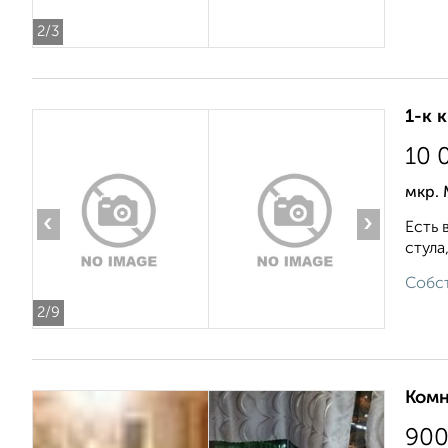
2
/3
1-к 
10 
мкр. 
‹
›
Есть 
стула
Собст
2
/9
Комн
90