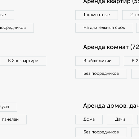
Аренда квартир (5
ные
1‑комнатные
2‑к
посредников
На длительный срок
Аренда комнат (72
В 2‑к квартире
В общежитии
В 2
Без посредников
Аренда домов, дач
аусы
п панелей
Дома
Дачи
Без посредников