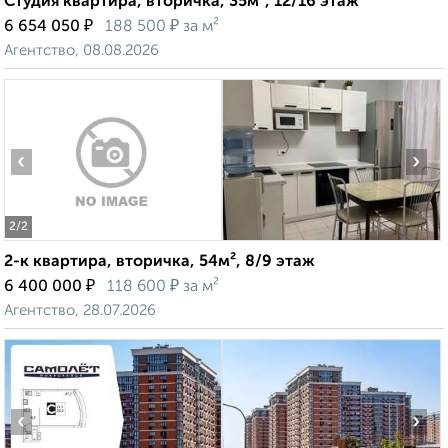
Студия квартира, вторичка, 35м², 12/16 этаж
₽
₽
6 654 050
188 500
за м²
Агентство, 08.08.2026
‹
›
2
/2
2-к квартира, вторичка, 54м², 8/9 этаж
₽
₽
6 400 000
118 600
за м²
Агентство, 28.07.2026
‹
›