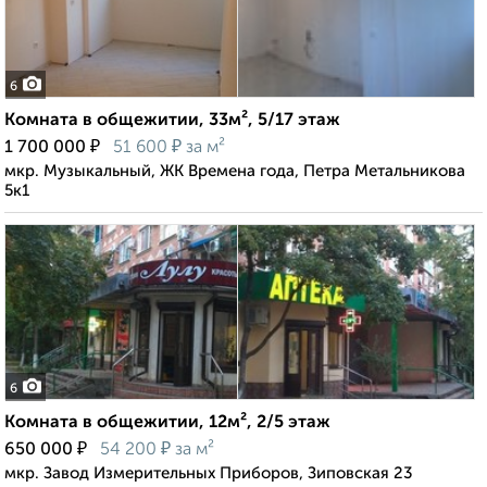
6
Комната в общежитии, 33м², 5/17 этаж
₽
₽
1 700 000
51 600
за м²
мкр. Музыкальный, ЖК Времена года, Петра Метальникова
5к1
6
Комната в общежитии, 12м², 2/5 этаж
₽
₽
650 000
54 200
за м²
мкр. Завод Измерительных Приборов, Зиповская 23