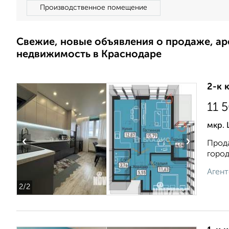
Производственное помещение
Свежие, новые объявления о продаже, а
недвижимость в Краснодаре
2-к 
11 
мкр.
‹
›
Прода
город
Агент
2
/2