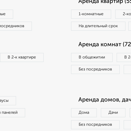
Аренда квартир (5
ные
1‑комнатные
2‑к
посредников
На длительный срок
Аренда комнат (72
В 2‑к квартире
В общежитии
В 2
Без посредников
Аренда домов, дач
аусы
п панелей
Дома
Дачи
Без посредников