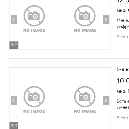
12 
мкр. 
‹
›
Мебел
инфра
Агент
2
/6
1-к 
10 
мкр. 
‹
›
Есть 
имеет
Агент
2
/3