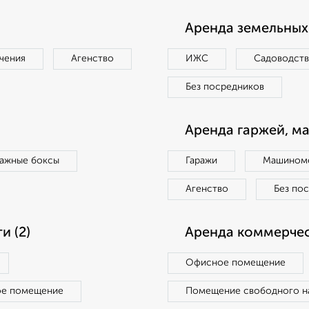
Аренда земельных 
чения
Агенство
ИЖС
Садоводст
Без посредников
Аренда гаржей, м
ражные боксы
Гаражи
Машиноме
Агенство
Без по
 (2)
Аренда коммерчес
Офисное помещение
ое помещение
Помещение свободного н