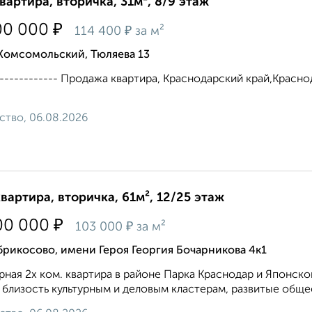
квартира, вторичка, 31м², 8/9 этаж
₽
00 000
₽
114 400
за м²
Комсомольский, Тюляева 13
------------- Продажа квартира, Краснодарский край,Краснод
ство, 06.08.2026
квартира, вторичка, 61м², 12/25 этаж
₽
00 000
₽
103 000
за м²
рикосово, имени Героя Георгия Бочарникова 4к1
ная 2х ком. квартира в районе Парка Краснодар и Японск
 близость культурным и деловым кластерам, развитые общес