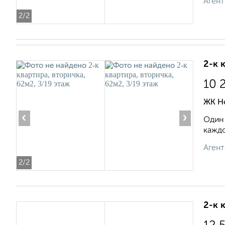
Агент
2
/2
2-к 
10 
ЖК Н
‹
›
Один 
каждо
Агент
2
/2
2-к 