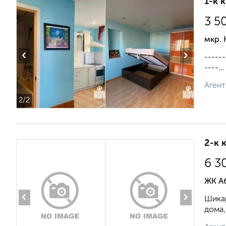
1-к 
3 5
мкр. 
‹
›
-----
----...
Агент
2
/2
2-к 
6 3
ЖК Аб
‹
›
Шикар
дома,