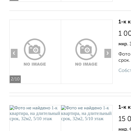
1-к 
1 0
мкр.
‹
›
Фото 
срок.
Собст
2
/10
1-к 
15 
мкр.