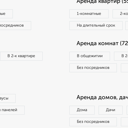
Аренда квартир (5
ные
1‑комнатные
2‑к
посредников
На длительный срок
Аренда комнат (72
В 2‑к квартире
В общежитии
В 2
Без посредников
Аренда домов, дач
аусы
п панелей
Дома
Дачи
Без посредников