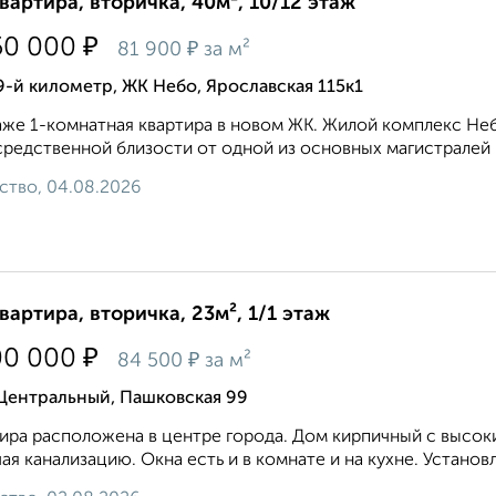
квартира, вторичка, 40м², 10/12 этаж
₽
50 000
₽
81 900
за м²
9-й километр, ЖК Небо, Ярославская 115к1
же 1-комнатная квартира в новом ЖК. Жилой комплекс Неб
редственной близости от одной из основных магистралей г
ство, 04.08.2026
квартира, вторичка, 23м², 1/1 этаж
₽
00 000
₽
84 500
за м²
 Центральный, Пашковская 99
ира расположена в центре города. Дом кирпичный с высок
ая канализацию. Окна есть и в комнате и на кухне. Установл