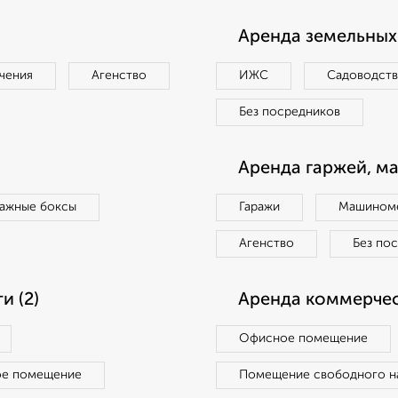
Аренда земельных 
чения
Агенство
ИЖС
Садоводст
Без посредников
Аренда гаржей, м
ражные боксы
Гаражи
Машиноме
Агенство
Без по
 (2)
Аренда коммерчес
Офисное помещение
ое помещение
Помещение свободного н