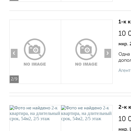
1-к 
10 
мкр. 
‹
›
Одна 
допол
Агент
2
/9
2-к 
10 
мкр. 