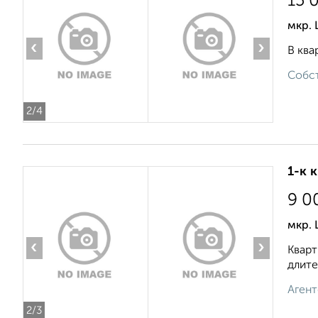
15 
мкр. 
‹
›
В ква
Собст
2
/4
1-к 
9 0
мкр.
‹
›
Кварт
длите
Агент
2
/3