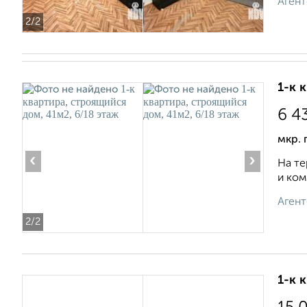
Агент
2
/2
1-к 
6 4
мкр.
‹
›
На те
и ком
Агент
2
/2
1-к 