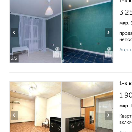
1-к 
3 2
мкр. 
‹
›
прода
непос
Агент
2
/2
1-к 
1 9
мкр.
‹
›
Кварт
включ