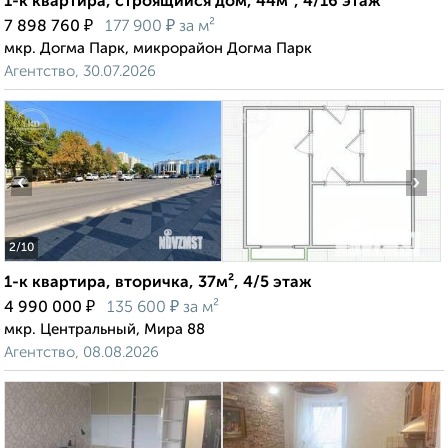
1-к квартира, строящийся дом, 44м², 4/16 этаж
₽
₽
7 898 760
177 900
за м²
мкр. Догма Парк, микрорайон Догма Парк
Агентство, 30.07.2026
‹
›
2
/10
1-к квартира, вторичка, 37м², 4/5 этаж
₽
₽
4 990 000
135 600
за м²
мкр. Центральный, Мира 88
Агентство, 08.08.2026