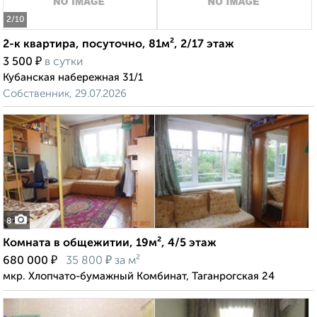
2
/10
2-к квартира, посуточно, 81м², 2/17 этаж
₽
3 500
в сутки
Кубанская набережная 31/1
Собственник, 29.07.2026
8
Комната в общежитии, 19м², 4/5 этаж
₽
₽
680 000
35 800
за м²
мкр. Хлопчато-бумажный Комбинат, Таганрогская 24