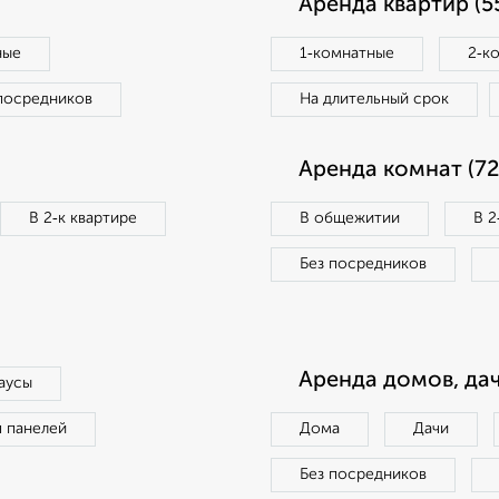
Аренда квартир (5
ные
1‑комнатные
2‑к
посредников
На длительный срок
Аренда комнат (72
В 2‑к квартире
В общежитии
В 2
Без посредников
Аренда домов, дач
аусы
п панелей
Дома
Дачи
Без посредников