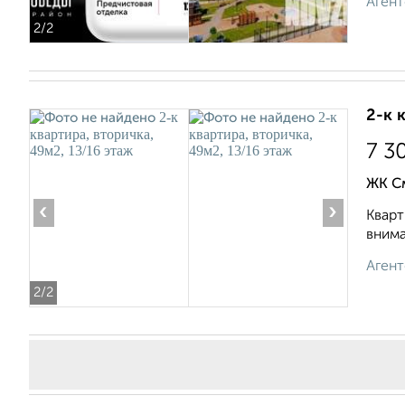
Агент
2
/2
2-к 
7 3
ЖК С
‹
›
Кварт
внима
Агент
2
/2