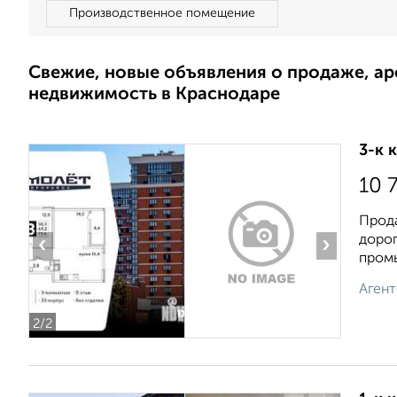
Производственное помещение
Свежие, новые объявления о продаже, а
недвижимость в Краснодаре
3-к 
10 
Прода
дорог
‹
›
промы
Агент
2
/2