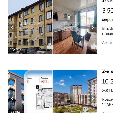
1-к 
3 5
мкр. 
‹
›
В п. 
новая
Агент
2
/2
2-к 
10 
ЖК П
‹
›
Красн
"ПАРК