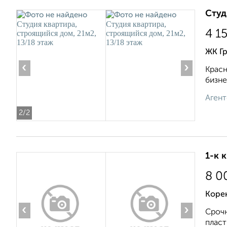
Студ
4 1
ЖК Гр
‹
›
Красн
бизне
Агент
2
/2
1-к 
8 0
Коре
‹
›
Срочн
пласт