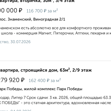
квартира, вторичка, 30м², 3/4 этаж
₽
00 000
₽
116 700
за м²
пос. Знаменский, Виноградная 2/1
Знаменском есть абсолютно все для комфортного проживан
 школа - коммерция Магнит, Пятерочки, Аптеки, пекарня и к
ство, 30.07.2026
квартира, строящийся дом, 63м², 2/9 этаж
₽
279 920
₽
162 400
за м²
арк Победы, жилой комплекс Парк Победы
одар, Литер 7 Срок сдачи: 3 кв. 2026, общей площадью 63.
 ПОБЕДЫ" - это статная архитектура, вдохновленная наслед