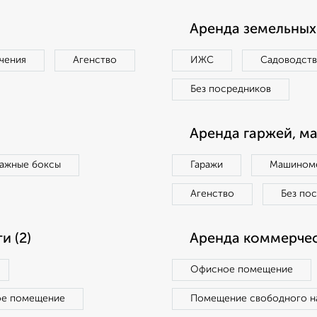
Аренда земельных 
чения
Агенство
ИЖС
Садоводст
Без посредников
Аренда гаржей, м
ражные боксы
Гаражи
Машиноме
Агенство
Без по
 (2)
Аренда коммерчес
Офисное помещение
ое помещение
Помещение свободного н