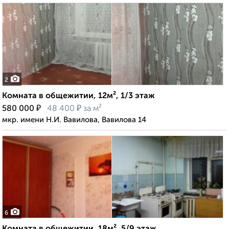
2
Комната в общежитии, 12м², 1/3 этаж
₽
₽
580 000
48 400
за м²
мкр. имени Н.И. Вавилова, Вавилова 14
6