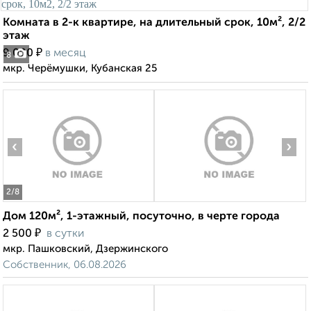
Комната в 2-к квартире, на длительный срок, 10м², 2/2
этаж
₽
9 000
в месяц
8
мкр. Черёмушки, Кубанская 25
‹
›
2
/8
Дом 120м², 1-этажный, посуточно, в черте города
₽
2 500
в сутки
мкр. Пашковский, Дзержинского
Собственник, 06.08.2026