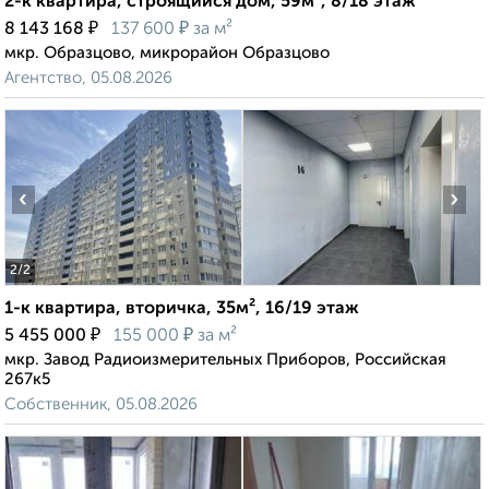
2-к квартира, строящийся дом, 59м², 8/18 этаж
₽
₽
8 143 168
137 600
за м²
мкр. Образцово, микрорайон Образцово
Агентство, 05.08.2026
‹
›
2
/2
1-к квартира, вторичка, 35м², 16/19 этаж
₽
₽
5 455 000
155 000
за м²
мкр. Завод Радиоизмерительных Приборов, Российская
267к5
Собственник, 05.08.2026