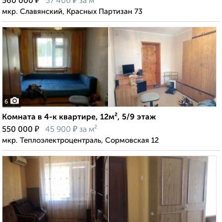
₽
₽
560 000
37 400
за м²
мкр. Славянский, Красных Партизан 73
6
Комната в 4-к квартире, 12м², 5/9 этаж
₽
₽
550 000
45 900
за м²
мкр. Теплоэлектроцентраль, Сормовская 12