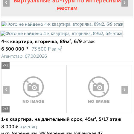
Виртуальные 3D-туры по интересным
‹
›
местам
4-к квартира, вторичка, 89м², 6/9 этаж
₽
₽
6 500 000
73 500
за м²
Агентство, 07.08.2026
2
/2
‹
›
2
/3
1-к квартира, на длительный срок, 45м², 5/17 этаж
₽
8 000
в месяц
мкр. Черёмушки, ЖК Черёмушки, Кубанская 47