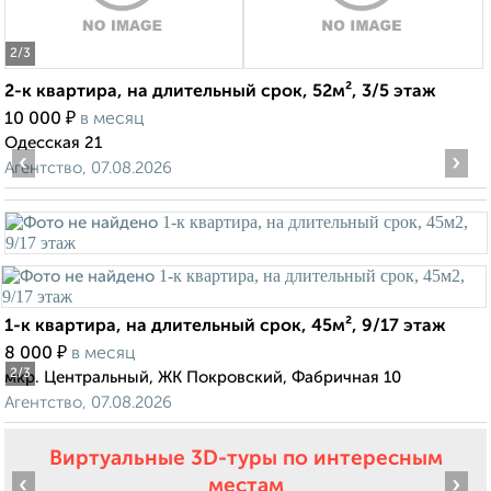
2
/3
2-к квартира, на длительный срок, 52м², 3/5 этаж
₽
10 000
в месяц
Одесская 21
‹
›
Агентство, 07.08.2026
1-к квартира, на длительный срок, 45м², 9/17 этаж
₽
8 000
в месяц
2
/3
мкр. Центральный, ЖК Покровский, Фабричная 10
Агентство, 07.08.2026
Виртуальные 3D-туры по интересным
‹
›
местам