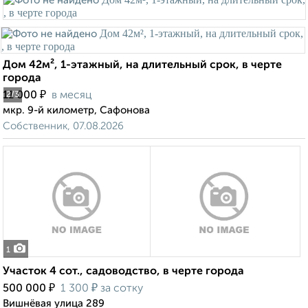
Дом 42м², 1-этажный, на длительный срок, в черте
города
₽
11 000
в месяц
2
/3
мкр. 9-й километр, Сафонова
Собственник, 07.08.2026
1
Участок 4 сот., садоводство, в черте города
₽
₽
500 000
1 300
за сотку
Вишнёвая улица 289