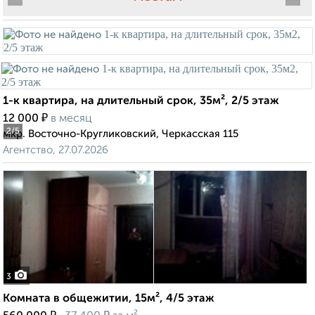
1-к квартира, на длительный срок, 35м², 2/5 этаж
₽
12 000
в месяц
2
/5
мкр. Восточно-Кругликовский, Черкасская 115
Агентство, 27.07.2026
3
Комната в общежитии, 15м², 4/5 этаж