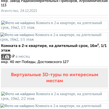
мкр. Завод Радиоизмерительных Приборов, Агрохимическая
113
Агентство, 24.12.2021
Комната в 2-к квартире, на длительный срок, 16м², 1/1
этаж
₽
5 000
в месяц
4
мкр. 40 лет Победы, Достоевского 127
Виртуальные 3D-туры по интересным
местам