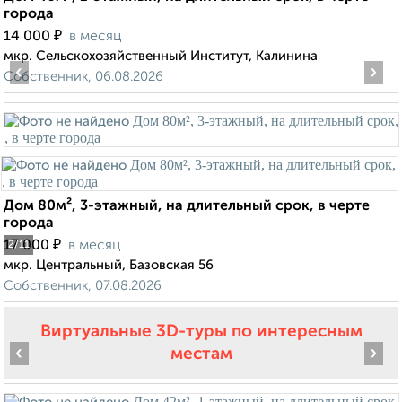
города
₽
14 000
в месяц
мкр. Сельскохозяйственный Институт, Калинина
‹
›
Собственник, 06.08.2026
Дом 80м², 3-этажный, на длительный срок, в черте
города
₽
17 000
в месяц
2
/11
мкр. Центральный, Базовская 56
Собственник, 07.08.2026
Виртуальные 3D-туры по интересным
‹
›
местам