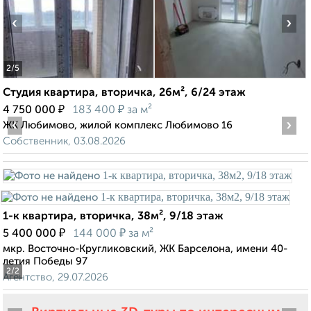
‹
›
2
/5
Студия квартира, вторичка, 26м², 6/24 этаж
₽
₽
4 750 000
183 400
за м²
‹
›
ЖК Любимово, жилой комплекс Любимово 16
Собственник, 03.08.2026
1-к квартира, вторичка, 38м², 9/18 этаж
₽
₽
5 400 000
144 000
за м²
мкр. Восточно-Кругликовский, ЖК Барселона, имени 40-
летия Победы 97
2
/2
Агентство, 29.07.2026